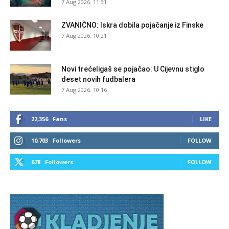
7 Aug 2026. 11:31
ZVANIČNO: Iskra dobila pojačanje iz Finske
7 Aug 2026. 10:21
Novi trećeligaš se pojačao: U Cijevnu stiglo
deset novih fudbalera
7 Aug 2026. 10:16
22,356
Fans
LIKE
10,703
Followers
FOLLOW
678
Followers
FOLLOW