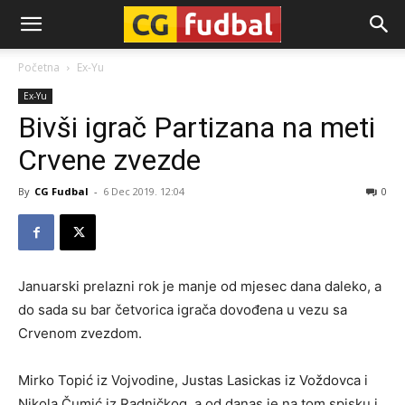
CG-
Početna
Ex-Yu
Ex-Yu
Fudbal
Bivši igrač Partizana na meti
Crvene zvezde
By
CG Fudbal
-
6 Dec 2019. 12:04
0
Januarski prelazni rok je manje od mjesec dana daleko, a
do sada su bar četvorica igrača dovođena u vezu sa
Crvenom zvezdom.
Mirko Topić iz Vojvodine, Justas Lasickas iz Voždovca i
Nikola Čumić iz Radničkog, a od danas je na tom spisku i