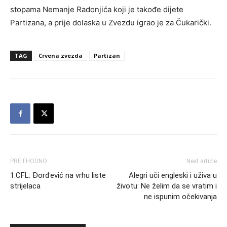
stopama Nemanje Radonjića koji je takođe dijete
Partizana, a prije dolaska u Zvezdu igrao je za Čukarički.
TAG
Crvena zvezda
Partizan
PRETHODNO
Next article
1.CFL: Đorđević na vrhu liste
Alegri uči engleski i uživa u
strijelaca
životu: Ne želim da se vratim i
ne ispunim očekivanja