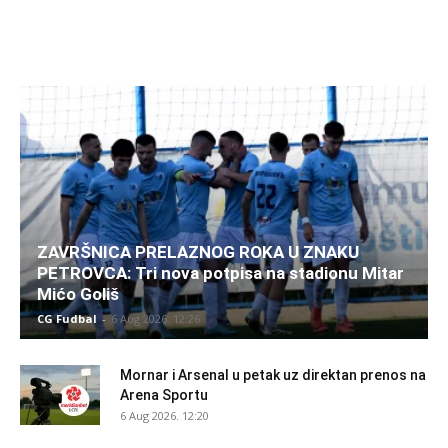
ZAVRŠNICA PRELAZNOG ROKA U ZNAKU
PETROVCA: Tri nova potpisa na stadionu Mitar
Mićo Goliš
CG Fudbal
-
6 Aug 2026. 12:26
Mornar i Arsenal u petak uz direktan prenos na
Arena Sportu
6 Aug 2026. 12:20