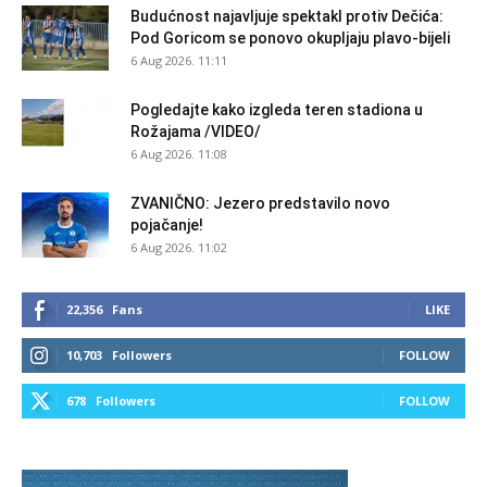
Budućnost najavljuje spektakl protiv Dečića:
Pod Goricom se ponovo okupljaju plavo-bijeli
6 Aug 2026. 11:11
Pogledajte kako izgleda teren stadiona u
Rožajama /VIDEO/
6 Aug 2026. 11:08
ZVANIČNO: Jezero predstavilo novo
pojačanje!
6 Aug 2026. 11:02
22,356
Fans
LIKE
10,703
Followers
FOLLOW
678
Followers
FOLLOW