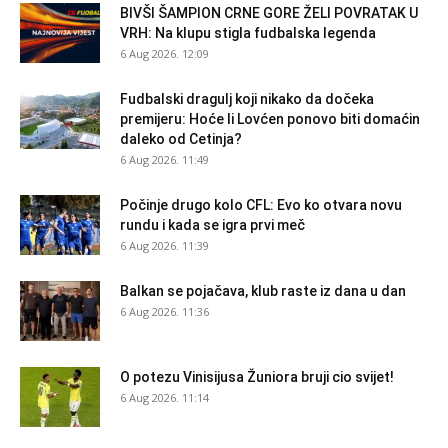
BIVŠI ŠAMPION CRNE GORE ŽELI POVRATAK U
VRH: Na klupu stigla fudbalska legenda
6 Aug 2026. 12:09
Fudbalski dragulj koji nikako da dočeka
premijeru: Hoće li Lovćen ponovo biti domaćin
daleko od Cetinja?
6 Aug 2026. 11:49
Počinje drugo kolo CFL: Evo ko otvara novu
rundu i kada se igra prvi meč
6 Aug 2026. 11:39
Balkan se pojačava, klub raste iz dana u dan
6 Aug 2026. 11:36
O potezu Vinisijusa Žuniora bruji cio svijet!
6 Aug 2026. 11:14