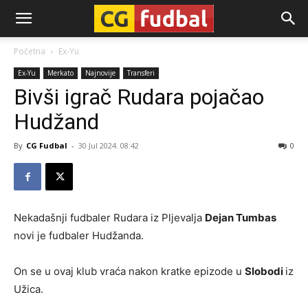
CG-
Početna
Ex-Yu
Ex-Yu
Merkato
Najnovije
Transferi
Fudbal
Bivši igrač Rudara pojačao
Hudžand
By
CG Fudbal
-
30 Jul 2024. 08:42
0
Nekadašnji fudbaler Rudara iz Pljevalja
Dejan Tumbas
novi je fudbaler Hudžanda.
On se u ovaj klub vraća nakon kratke epizode u
Slobodi
iz
Užica.