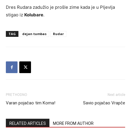
Dres Rudara zadužio je prošle zime kada je u Pljevlja
stigao iz
Kolubare
.
TAG
dejan tumbas
Rudar
PRETHODNO
Next article
Varan pojačao tim Koma!
Savio pojačao Vrapče
RELATED ARTICLES
MORE FROM AUTHOR