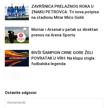
ZAVRŠNICA PRELAZNOG ROKA U
ZNAKU PETROVCA: Tri nova potpisa
na stadionu Mitar Mićo Goliš
Mornar i Arsenal u petak uz direktan
prenos na Arena Sportu
BIVŠI ŠAMPION CRNE GORE ŽELI
POVRATAK U VRH: Na klupu stigla
fudbalska legenda
Ostavite odgovor