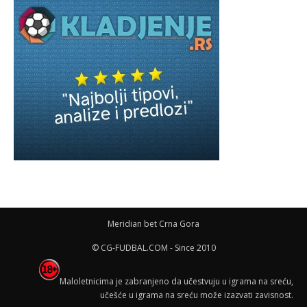
Meridian bet Crna Gora
© CG-FUDBAL.COM - Since 2010
Maloletnicima je zabranjeno da učestvuju u igrama na sreću,
učešće u igrama na sreću može izazvati zavisnost.