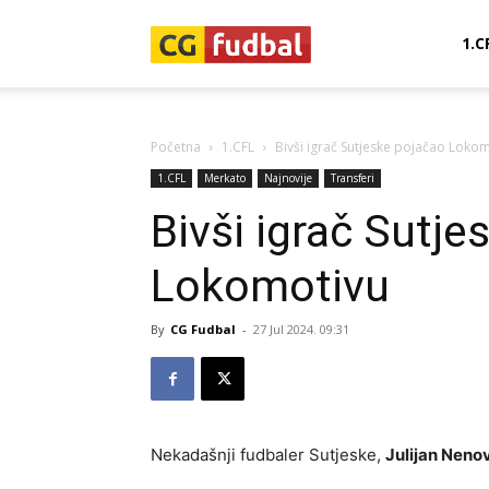
CG-
1.C
Fudbal
Početna
1.CFL
Bivši igrač Sutjeske pojačao Loko
1.CFL
Merkato
Najnovije
Transferi
Bivši igrač Sutje
Lokomotivu
By
CG Fudbal
-
27 Jul 2024. 09:31
Nekadašnji fudbaler Sutjeske,
Julijan Neno