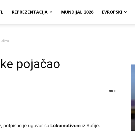
FL
REPREZENTACIJA
MUNDIJAL 2026
EVROPSKI
motivu
ske pojačao
0
v
, potpisao je ugovor sa
Lokomotivom
iz Sofije.