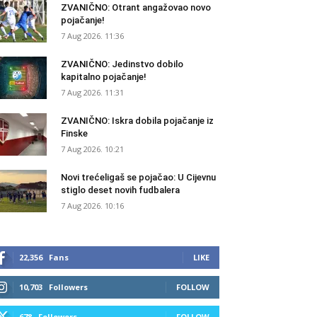
ZVANIČNO: Otrant angažovao novo
pojačanje!
7 Aug 2026. 11:36
ZVANIČNO: Jedinstvo dobilo
kapitalno pojačanje!
7 Aug 2026. 11:31
ZVANIČNO: Iskra dobila pojačanje iz
Finske
7 Aug 2026. 10:21
Novi trećeligaš se pojačao: U Cijevnu
stiglo deset novih fudbalera
7 Aug 2026. 10:16
22,356
Fans
LIKE
10,703
Followers
FOLLOW
678
Followers
FOLLOW