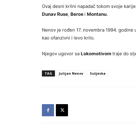
Ovaj desni krilni napadač tokom svoje karije
Dunav Ruse
,
Beroe
i
Montanu
.
Nenov je rođen 17. novembra 1994. godine u S
kao ofanzivni i levo krilo.
Njegov ugovor sa
Lokomotivom
traje do sl
TAG
Julijan Nenov
Sutjeska