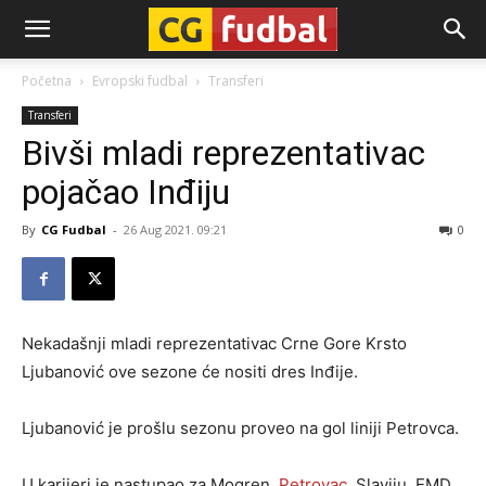
CG-
Početna
Evropski fudbal
Transferi
Transferi
Fudbal
Bivši mladi reprezentativac
pojačao Inđiju
By
CG Fudbal
-
26 Aug 2021. 09:21
0
Nekadašnji mladi reprezentativac Crne Gore Krsto
Ljubanović ove sezone će nositi dres Inđije.
Ljubanović je prošlu sezonu proveo na gol liniji Petrovca.
U karijeri je nastupao za Mogren,
Petrovac
, Slaviju, EMD,