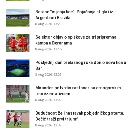
Berane “mijenja lice”: Pojačanja stigla i iz
Argentine i Brazila
8 Aug 2026. 13:29
Selektor objavio spiskove za tri pripremna
kampa u Beranama
8 Aug 2026. 13:15
Posljednji dan prelaznog roka donio nova lica u
Bar
8 Aug 2026. 13:09
Mirandes potvrdio rastanak sa crnogorskim
reprezentativcem
8 Aug 2026. 13:07
Budućnost želi nastavak pobjedničkog starta,
Dečić traži prvi trijumf
8 Aug 2026. 12:32