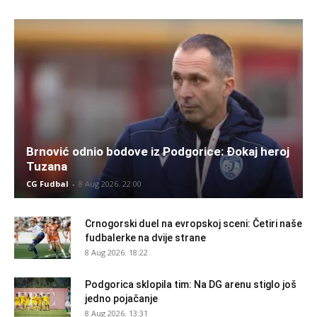
Brnović odnio bodove iz Podgorice: Đokaj heroj
Tuzana
CG Fudbal
-
8 Aug 2026. 22:00
Crnogorski duel na evropskoj sceni: Četiri naše
fudbalerke na dvije strane
8 Aug 2026. 18:22
Podgorica sklopila tim: Na DG arenu stiglo još
jedno pojačanje
8 Aug 2026. 13:31