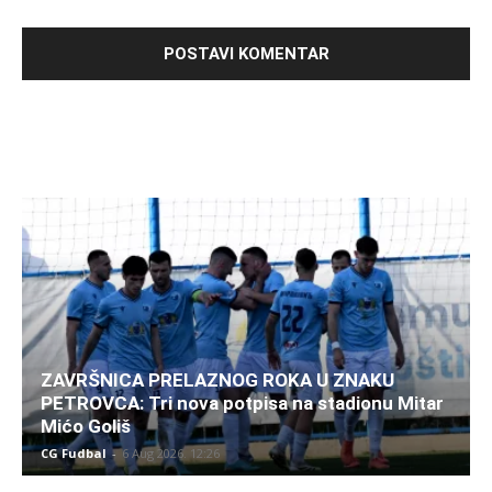
ZAVRŠNICA PRELAZNOG ROKA U ZNAKU
PETROVCA: Tri nova potpisa na stadionu Mitar
Mićo Goliš
CG Fudbal
-
6 Aug 2026. 12:26