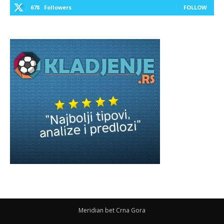
678
Followers
FOLLOW
Meridian bet Crna Gora