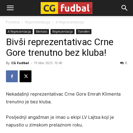
CG-
Početna
Reprezentacija
A Reprezentacija
A Reprezentacija
Merkato
Reprezentacija
Transferi
Fudbal
Bivši reprezentativac Crne
Gore trenutno bez kluba!
By
CG Fudbal
-
19 Mar 2025. 10:40
0
Nekadašnji reprezentativac Crne Gore Emrah Klimenta
trenutno je bez kluba.
Posljednji angažman je imao u ekipi LV Lajtsa koji je
napustio u zimskom prelaznom roku.