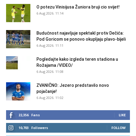
O potezu Vinisijusa Žuniora bruji cio svijet!
6 Aug 2026. 11:14
Budućnost najavljuje spektakl protiv Dečića:
Pod Goricom se ponovo okupljaju plavo-bijeli
6 Aug 2026. 11:11
Pogledajte kako izgleda teren stadiona u
Rožajama /VIDEO/
6 Aug 2026. 11:08
ZVANIČNO: Jezero predstavilo novo
pojačanje!
6 Aug 2026. 11:02
22,356
Fans
LIKE
10,703
Followers
FOLLOW