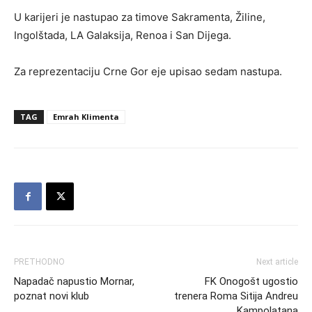
U karijeri je nastupao za timove Sakramenta, Žiline,
Ingolštada, LA Galaksija, Renoa i San Dijega.
Za reprezentaciju Crne Gor eje upisao sedam nastupa.
TAG
Emrah Klimenta
PRETHODNO
Next article
Napadač napustio Mornar,
FK Onogošt ugostio
poznat novi klub
trenera Roma Sitija Andreu
Kampolatana