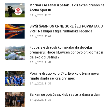
Mornar i Arsenal u petak uz direktan prenos na
Arena Sportu
6 Aug 2026. 12:20
BIVŠI ŠAMPION CRNE GORE ŽELI POVRATAK U
VRH: Na klupu stigla fudbalska legenda
6 Aug 2026. 12:09
Fudbalski dragulj koji nikako da dočeka
premijeru: Hoće li Lovćen ponovo biti domaćin
daleko od Cetinja?
6 Aug 2026. 11:49
Počinje drugo kolo CFL: Evo ko otvara novu
rundu i kada se igra prvi meč
6 Aug 2026. 11:39
Balkan se pojačava, klub raste iz dana u dan
6 Aug 2026. 11:36