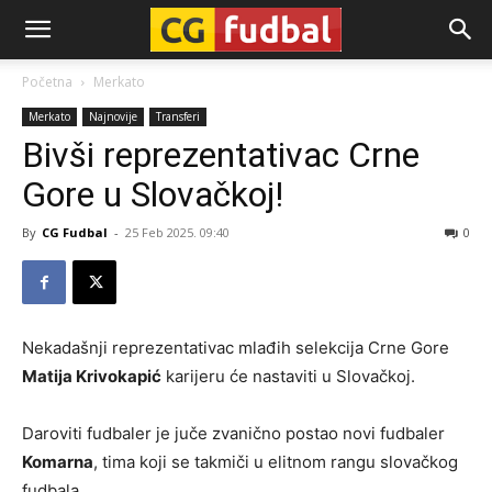
CG-
Početna
Merkato
Merkato
Najnovije
Transferi
Fudbal
Bivši reprezentativac Crne
Gore u Slovačkoj!
By
CG Fudbal
-
25 Feb 2025. 09:40
0
Nekadašnji reprezentativac mlađih selekcija Crne Gore
Matija Krivokapić
karijeru će nastaviti u Slovačkoj.
Daroviti fudbaler je juče zvanično postao novi fudbaler
Komarna
, tima koji se takmiči u elitnom rangu slovačkog
fudbala.