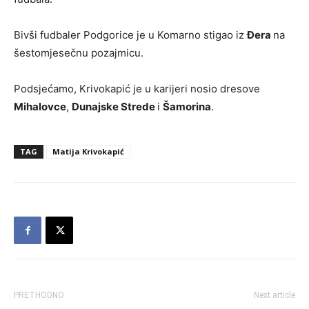
Bivši fudbaler Podgorice je u Komarno stigao iz
Đera
na
šestomjesečnu pozajmicu.
Podsjećamo, Krivokapić je u karijeri nosio dresove
Mihalovce
,
Dunajske Strede
i
Šamorina
.
TAG
Matija Krivokapić
PRETHODNO
Next article