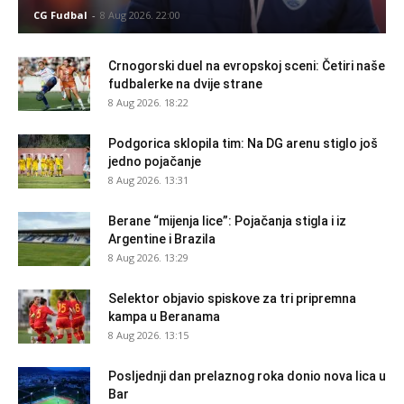
CG Fudbal
-
8 Aug 2026. 22:00
Crnogorski duel na evropskoj sceni: Četiri naše
fudbalerke na dvije strane
8 Aug 2026. 18:22
Podgorica sklopila tim: Na DG arenu stiglo još
jedno pojačanje
8 Aug 2026. 13:31
Berane “mijenja lice”: Pojačanja stigla i iz
Argentine i Brazila
8 Aug 2026. 13:29
Selektor objavio spiskove za tri pripremna
kampa u Beranama
8 Aug 2026. 13:15
Posljednji dan prelaznog roka donio nova lica u
Bar