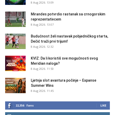
8 Aug 2026. 13:09
Mirandes potvrdio rastanak sa crnogorskim
reprezentativcem
8 Aug 2026. 13:07
Budućnost želi nastavak pobjedničkog starta,
Dečić traži prvi trijumf
8 Aug 2026. 12:32
KVIZ: Da li koristiš sve mogućnosti svog
Meridian naloga?
8 Aug 2026. 11:50
Ljetnja slot avantura počinje – Expanse
Summer Wins
8 Aug 2026. 11:45
22,356
Fans
LIKE