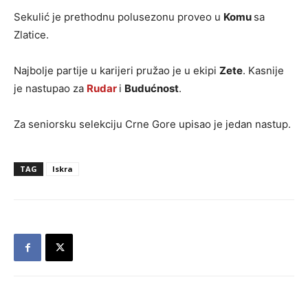
Sekulić je prethodnu polusezonu proveo u
Komu
sa
Zlatice.
Najbolje partije u karijeri pružao je u ekipi
Zete
. Kasnije
je nastupao za
Rudar
i
Budućnost
.
Za seniorsku selekciju Crne Gore upisao je jedan nastup.
TAG
Iskra