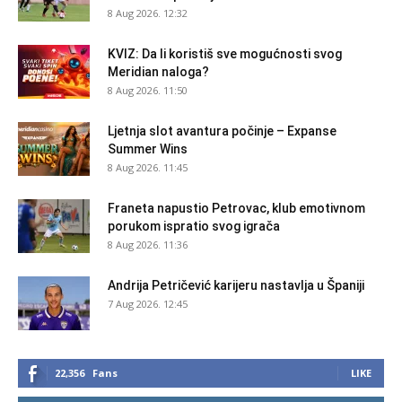
8 Aug 2026. 12:32
KVIZ: Da li koristiš sve mogućnosti svog
Meridian naloga?
8 Aug 2026. 11:50
Ljetnja slot avantura počinje – Expanse
Summer Wins
8 Aug 2026. 11:45
Franeta napustio Petrovac, klub emotivnom
porukom ispratio svog igrača
8 Aug 2026. 11:36
Andrija Petričević karijeru nastavlja u Španiji
7 Aug 2026. 12:45
22,356
Fans
LIKE