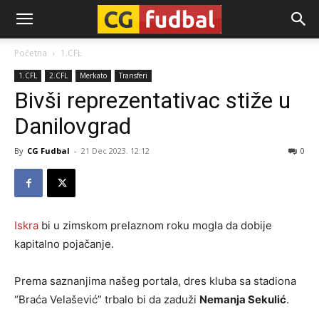
CG-
Početna
1.CFL
1.CFL
2.CFL
Merkato
Transferi
Fudbal
Bivši reprezentativac stiže u
Danilovgrad
By
CG Fudbal
-
21 Dec 2023. 12:12
0
Iskra
bi u zimskom prelaznom roku mogla da dobije
kapitalno pojačanje.
Prema saznanjima našeg portala, dres kluba sa stadiona
“Braća Velašević” trbalo bi da zaduži
Nemanja Sekulić
.