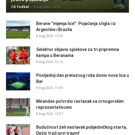
CG Fudbal
-
8 Aug 2026. 13:31
Berane “mijenja lice”: Pojačanja stigla i iz
Argentine i Brazila
8 Aug 2026. 13:29
Selektor objavio spiskove za tri pripremna
kampa u Beranama
8 Aug 2026. 13:15
Posljednji dan prelaznog roka donio nova lica u
Bar
8 Aug 2026. 13:09
Mirandes potvrdio rastanak sa crnogorskim
reprezentativcem
8 Aug 2026. 13:07
Budućnost želi nastavak pobjedničkog starta,
Dečić traži prvi trijumf