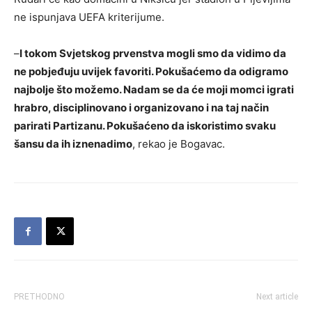
ne ispunjava UEFA kriterijume.
–
I tokom Svjetskog prvenstva mogli smo da vidimo da
ne pobjeđuju uvijek favoriti. Pokušaćemo da odigramo
najbolje što možemo. Nadam se da će moji momci igrati
hrabro, disciplinovano i organizovano i na taj način
parirati Partizanu. Pokušaćeno da iskoristimo svaku
šansu da ih iznenadimo
, rekao je Bogavac.
PRETHODNO
Next article