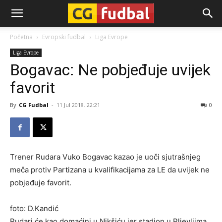
CG-
Početna
Evropski fudbal
Liga Evrope
Liga Evrope
Fudbal
Bogavac: Ne pobjeđuje uvijek
favorit
By
CG Fudbal
-
11 Jul 2018. 22:21
0
Trener Rudara Vuko Bogavac kazao je uoči sjutrašnjeg
meča protiv Partizana u kvalifikacijama za LE da uvijek ne
pobjeđuje favorit.
foto: D.Kandić
Rudari će kao domaćini u Nikšiću jer stadion u Pljevljima