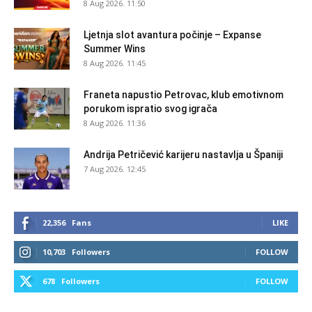
8 Aug 2026. 11:50
Ljetnja slot avantura počinje – Expanse
Summer Wins
8 Aug 2026. 11:45
Franeta napustio Petrovac, klub emotivnom
porukom ispratio svog igrača
8 Aug 2026. 11:36
Andrija Petričević karijeru nastavlja u Španiji
7 Aug 2026. 12:45
22,356
Fans
LIKE
10,703
Followers
FOLLOW
678
Followers
FOLLOW