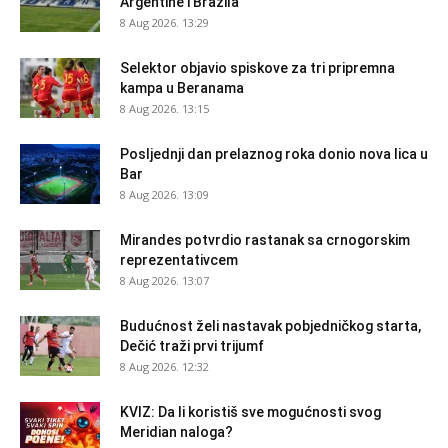
Argentine i Brazila
8 Aug 2026. 13:29
Selektor objavio spiskove za tri pripremna
kampa u Beranama
8 Aug 2026. 13:15
Posljednji dan prelaznog roka donio nova lica u
Bar
8 Aug 2026. 13:09
Mirandes potvrdio rastanak sa crnogorskim
reprezentativcem
8 Aug 2026. 13:07
Budućnost želi nastavak pobjedničkog starta,
Dečić traži prvi trijumf
8 Aug 2026. 12:32
KVIZ: Da li koristiš sve mogućnosti svog
Meridian naloga?