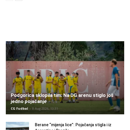
Podgorica sklopila tim: Na DG arenu stiglo još
jedno pojačanje
CG Fudbal
-
8 Aug 2026. 13:31
Berane “mijenja lice”: Pojačanja stigla i iz