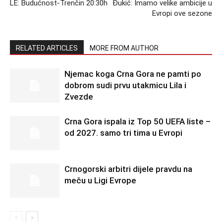
LE: Budućnost-Trenčin 20:30h
Đukić: Imamo velike ambicije u
Evropi ove sezone
RELATED ARTICLES
MORE FROM AUTHOR
Njemac koga Crna Gora ne pamti po
dobrom sudi prvu utakmicu Lila i
Zvezde
Crna Gora ispala iz Top 50 UEFA liste –
od 2027. samo tri tima u Evropi
Crnogorski arbitri dijele pravdu na
meču u Ligi Evrope