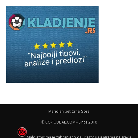
Meridian bet Crna Gora
© CG-FUDBAL.COM - Since 2010
Maloletnicima je zabranjeno da učestvuju u igrama na sreću,