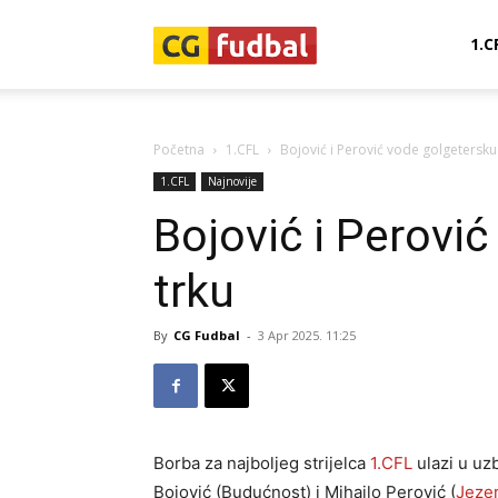
CG-
1.C
Fudbal
Početna
1.CFL
Bojović i Perović vode golgetersku
1.CFL
Najnovije
Bojović i Perovi
trku
By
CG Fudbal
-
3 Apr 2025. 11:25
Borba za najboljeg strijelca
1.CFL
ulazi u uzb
Bojović (Budućnost) i Mihailo Perović (
Jeze