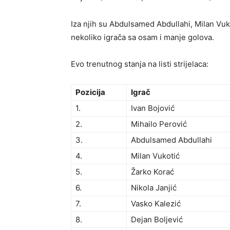
Iza njih su Abdulsamed Abdullahi, Milan Vuko
nekoliko igrača sa osam i manje golova.
Evo trenutnog stanja na listi strijelaca:
Pozicija
Igrač
1.
Ivan Bojović
2.
Mihailo Perović
3.
Abdulsamed Abdullahi
4.
Milan Vukotić
5.
Žarko Korać
6.
Nikola Janjić
7.
Vasko Kalezić
8.
Dejan Boljević