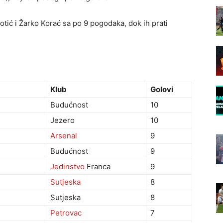
tić i Žarko Korać sa po 9 pogodaka, dok ih prati
Klub
Golovi
Budućnost
10
Jezero
10
Arsenal
9
Budućnost
9
Jedinstvo
Franca
9
Sutjeska
8
Sutjeska
8
Petrovac
7