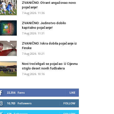
ZVANIČNO: Otrant angažovao novo
pojačanje!
7 Aug 2026. 11:36
ZVANIČNO: Jedinstvo dobilo
kapitalno pojačanje!
7 Aug 2026. 11:31
ZVANIČNO: Iskra dobila pojačanje iz
Finske
7 Aug 2026. 10:21
Novi trećeligaš se pojačao: U Cijevnu
stiglo deset novih fudbalera
7 Aug 2026. 10:16
22,356
Fans
LIKE
10,703
Followers
FOLLOW
678
Followers
FOLLOW