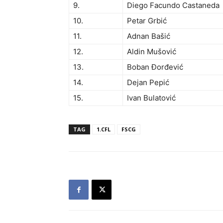
9.
Diego Facundo Castaneda
10.
Petar Grbić
11.
Adnan Bašić
12.
Aldin Mušović
13.
Boban Đorđević
14.
Dejan Pepić
15.
Ivan Bulatović
TAG
1.CFL
FSCG