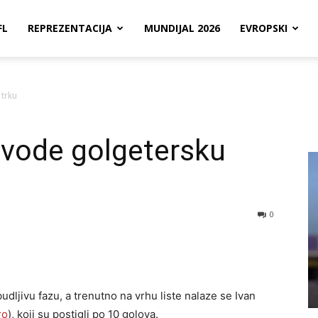
FL
REPREZENTACIJA
MUNDIJAL 2026
EVROPSKI
 trku
ć vode golgetersku
0
udljivu fazu, a trenutno na vrhu liste nalaze se Ivan
ro
), koji su postigli po 10 golova.