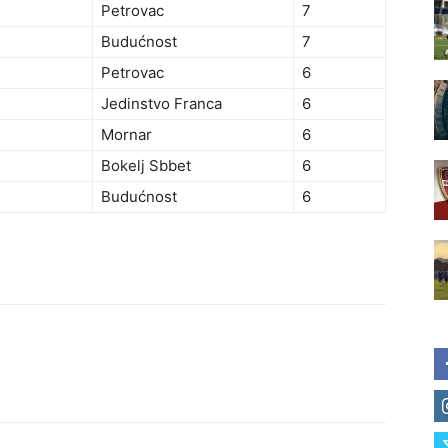
Petrovac
7
Budućnost
7
Petrovac
6
Jedinstvo Franca
6
Mornar
6
Bokelj Sbbet
6
Budućnost
6