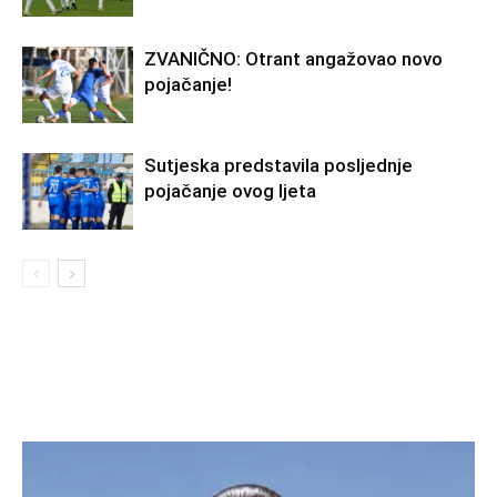
ZVANIČNO: Otrant angažovao novo
pojačanje!
Sutjeska predstavila posljednje
pojačanje ovog ljeta