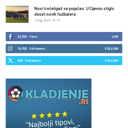
Novi trećeligaš se pojačao: U Cijevnu stiglo
deset novih fudbalera
7 Aug 2026. 10:16
22,356
Fans
LIKE
10,703
Followers
FOLLOW
678
Followers
FOLLOW