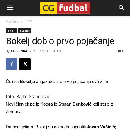
CG-
Početna
1.CFL
1.CFL
feature
Fudbal
Bokelj dobio prvo pojačanje
By
CG Fudbal
-
28 Dec 2016. 00:00
0
Čelnici
Bokelja
angažovali su prvo pojačanje ove zime.
foto: Bajko Stanojević
Novi član ekipe iz Kotora je
Stefan Denković
koji stiže iz
Zemuna.
Da podsjetimo, Bokelj su do sada napustili
Jovan Vučinić
;