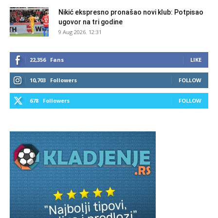
Nikić ekspresno pronašao novi klub: Potpisao
ugovor na tri godine
9 Aug 2026. 12:31
22,356
Fans
LIKE
10,703
Followers
FOLLOW
678
Followers
FOLLOW