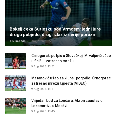
Bokelj čeka Sutjesku pod Vrmcem: jedni jure
drugu pobjedu, drugi izlaz iz serije poraza
CG Fudbal
-
9 Aug 2026. 13:58
Crnogorski potpis u Slovačkoj: Mrvaljević ušao
u finišu i zatresao mrežu
9 Aug 2026. 13:53
Matanović ušao sa klupe i pogodio: Crnogorac
zatresao mrežu Ujpešta (VIDEO)
9 Aug 2026. 13:51
Vrijedan bod za Lončara: Akron zaustavio
Lokomotivu u Moskvi
9 Aug 2026. 13:45