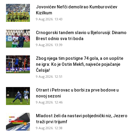
Jovovićev Nefči demolirao Kumburovićev
Kizilkum
9 Aug 2026. 13:43
Crnogorski tandem slavio u Bjelorusiji: Dinamo
Brest odnio sva tri boda
9 Aug 2026. 13:39
Zbog njega tim postigne 74 gola, a on uopšte
ne igra: Ko je Ostin Mekfi, najveće pojačanje
Čelsija!
9 Aug 2026. 12:51
Otrant i Petrovac u borbi za prve bodove u
novoj sezoni
9 Aug 2026. 12:46
Mladost želi da nastavi pobjednički niz, Jezero
traži prvi trijumf
9 Aug 2026. 12:38