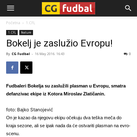
CG-
Početna
1.CFL
1.CFL
feature
Fudbal
Bokelj je zaslužio Evropu!
By
CG Fudbal
-
16 May 2016. 16:43
0
Fudbaleri Bokelja su zaslužili plasman u Evropu, smatra
defanzivac ekipe iz Kotora Miroslav Zlatičanin.
foto: Bajko Stanojević
On je kazao da njegovu ekipu očekuju dva teška meča do
kraja sezone, ali se ipak nada da će ostvariti plasman na evro-
scenu.