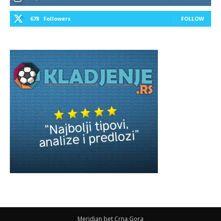
678
Followers
FOLLOW
Meridian bet Crna Gora