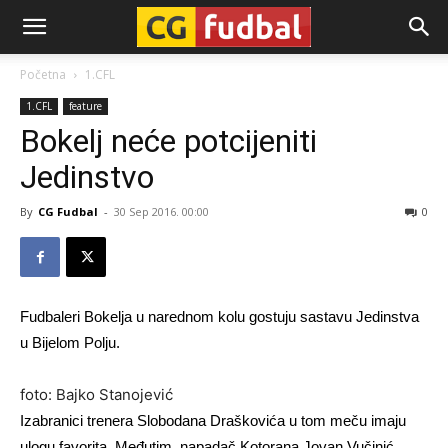
CG-
Početna
1.CFL
1.CFL
feature
Fudbal
Bokelj neće potcijeniti
Jedinstvo
By
CG Fudbal
-
30 Sep 2016. 00:00
0
Fudbaleri Bokelja u narednom kolu gostuju sastavu Jedinstva
u Bijelom Polju.
foto: Bajko Stanojević
Izabranici trenera Slobodana Draškovića u tom meču imaju
ulogu favorita. Međutim, napadač Kotorana Jovan Vučinić