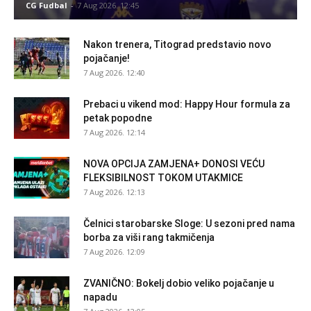
CG Fudbal
-
7 Aug 2026. 12:45
Nakon trenera, Titograd predstavio novo
pojačanje!
7 Aug 2026. 12:40
Prebaci u vikend mod: Happy Hour formula za
petak popodne
7 Aug 2026. 12:14
NOVA OPCIJA ZAMJENA+ DONOSI VEĆU
FLEKSIBILNOST TOKOM UTAKMICE
7 Aug 2026. 12:13
Čelnici starobarske Sloge: U sezoni pred nama
borba za viši rang takmičenja
7 Aug 2026. 12:09
ZVANIČNO: Bokelj dobio veliko pojačanje u
napadu