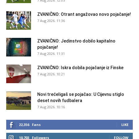
7 Aug 2026. 12:05
ZVANIČNO: Otrant angažovao novo pojačanje!
7 Aug 2026. 11:36
ZVANIČNO: Jedinstvo dobilo kapitalno
pojačanje!
7 Aug 2026. 11:31
ZVANIČNO: Iskra dobila pojačanje iz Finske
7 Aug 2026. 10:21
Novi trećeligaš se pojačao: U Cijevnu stiglo
deset novih fudbalera
7 Aug 2026. 10:16
22,356
Fans
LIKE
10,703
Followers
FOLLOW