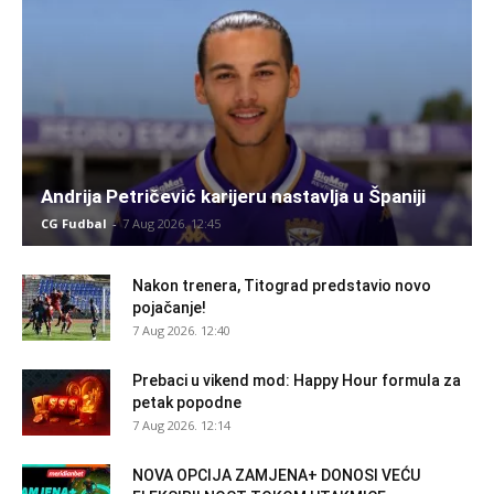
Andrija Petričević karijeru nastavlja u Španiji
CG Fudbal
-
7 Aug 2026. 12:45
Nakon trenera, Titograd predstavio novo
pojačanje!
7 Aug 2026. 12:40
Prebaci u vikend mod: Happy Hour formula za
petak popodne
7 Aug 2026. 12:14
NOVA OPCIJA ZAMJENA+ DONOSI VEĆU