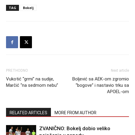
TAG
Bokelj
PRETHODNO
Next article
Vukotić “grmi” na sudije,
Boljević sa AEK-om zgromio
Marčić “na sedmom nebu”
“bogove” i nastavio trku sa
APOEL-om
RELATED ARTICLES
MORE FROM AUTHOR
ZVANIČNO: Bokelj dobio veliko