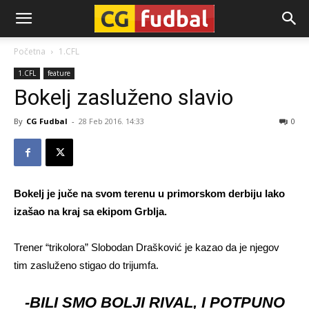
CG-
Početna
1.CFL
1.CFL
feature
Fudbal
Bokelj zasluženo slavio
By
CG Fudbal
-
28 Feb 2016. 14:33
0
Bokelj je juče na svom terenu u primorskom derbiju lako
izašao na kraj sa ekipom Grblja.
Trener “trikolora” Slobodan Drašković je kazao da je njegov
tim zasluženo stigao do trijumfa.
-BILI SMO BOLJI RIVAL, I POTPUNO