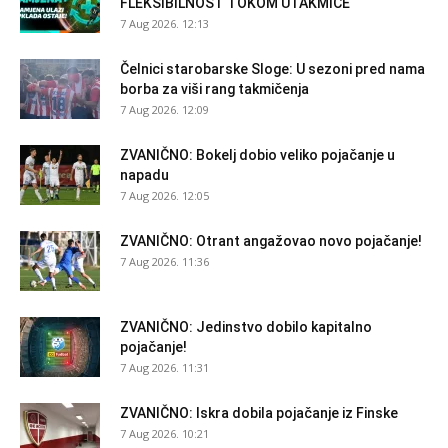
FLEKSIBILNOST TOKOM UTAKMICE
7 Aug 2026. 12:13
Čelnici starobarske Sloge: U sezoni pred nama
borba za viši rang takmičenja
7 Aug 2026. 12:09
ZVANIČNO: Bokelj dobio veliko pojačanje u
napadu
7 Aug 2026. 12:05
ZVANIČNO: Otrant angažovao novo pojačanje!
7 Aug 2026. 11:36
ZVANIČNO: Jedinstvo dobilo kapitalno
pojačanje!
7 Aug 2026. 11:31
ZVANIČNO: Iskra dobila pojačanje iz Finske
7 Aug 2026. 10:21