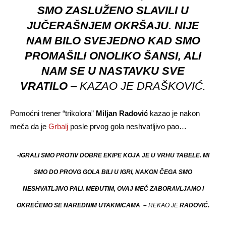
SMO ZASLUŽENO SLAVILI U
JUČERAŠNJEM OKRŠAJU. NIJE
NAM BILO SVEJEDNO KAD SMO
PROMAŠILI ONOLIKO ŠANSI, ALI
NAM SE U NASTAVKU SVE
VRATILO
– KAZAO JE DRAŠKOVIĆ.
Pomoćni trener “trikolora”
Miljan Radović
kazao je nakon
meča da je
Grbalj
posle prvog gola neshvatljivo pao…
-IGRALI SMO PROTIV DOBRE EKIPE KOJA JE U VRHU TABELE. MI
SMO DO PROVG GOLA BILI U IGRI, NAKON ČEGA SMO
NESHVATLJIVO PALI. MEĐUTIM, OVAJ MEČ ZABORAVLJAMO I
OKREĆEMO SE NAREDNIM UTAKMICAMA –
REKAO JE
RADOVIĆ.