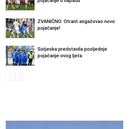
pojačanje u napadu
ZVANIČNO: Otrant angažovao novo
pojačanje!
Sutjeska predstavila posljednje
pojačanje ovog ljeta