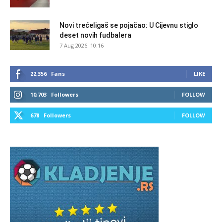
Novi trećeligaš se pojačao: U Cijevnu stiglo
deset novih fudbalera
7 Aug 2026. 10:16
22,356
Fans
LIKE
10,703
Followers
FOLLOW
678
Followers
FOLLOW