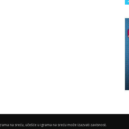
rama na sreću, učešće u igrama na sreću može izazvati zavisnost.