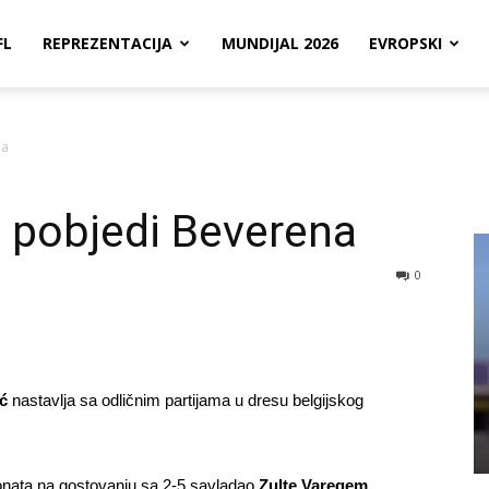
FL
REPREZENTACIJA
MUNDIJAL 2026
EVROPSKI
na
u pobjedi Beverena
0
ć
nastavlja sa odličnim partijama u dresu belgijskog
ionata na gostovanju sa 2-5 savladao
Zulte Varegem
.