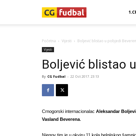
CG-
1.C
Fudbal
Početna
Vijesti
Boljević blistao u pobjedi Bevere
Vijesti
Boljević blistao 
By
CG Fudbal
-
22 Oct 2017. 23:13
Crnogorski internacionalac
Aleksandar Boljevi
Vasland Beverena
.
Njegov tim je u okviru 11.kola belgijskog šamp