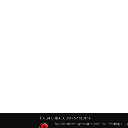
© CG-FUDBAL.COM - Since 2010
Maloletnicima je zabranjeno da učestvuju u ig