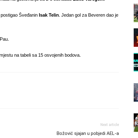
je postigao Šveđanin
Isak Telin
. Jedan gol za Beveren dao je
 Pau.
jestu na tabeli sa 15 osvojenih bodova.
Next article
Božović sjajan u pobjedi AEL-a