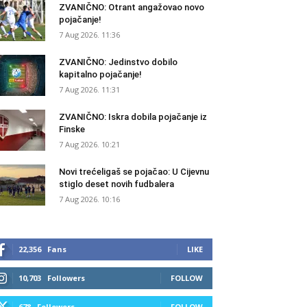
ZVANIČNO: Otrant angažovao novo
pojačanje!
7 Aug 2026. 11:36
ZVANIČNO: Jedinstvo dobilo
kapitalno pojačanje!
7 Aug 2026. 11:31
ZVANIČNO: Iskra dobila pojačanje iz
Finske
7 Aug 2026. 10:21
Novi trećeligaš se pojačao: U Cijevnu
stiglo deset novih fudbalera
7 Aug 2026. 10:16
22,356
Fans
LIKE
10,703
Followers
FOLLOW
678
Followers
FOLLOW