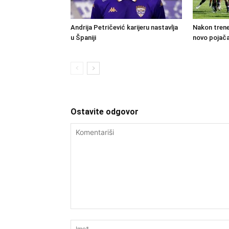
Andrija Petričević karijeru nastavlja
Nakon trene
u Španiji
novo pojača
Ostavite odgovor