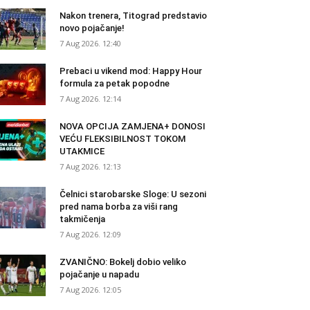
Nakon trenera, Titograd predstavio
novo pojačanje!
7 Aug 2026. 12:40
Prebaci u vikend mod: Happy Hour
formula za petak popodne
7 Aug 2026. 12:14
NOVA OPCIJA ZAMJENA+ DONOSI
VEĆU FLEKSIBILNOST TOKOM
UTAKMICE
7 Aug 2026. 12:13
Čelnici starobarske Sloge: U sezoni
pred nama borba za viši rang
takmičenja
7 Aug 2026. 12:09
ZVANIČNO: Bokelj dobio veliko
pojačanje u napadu
7 Aug 2026. 12:05