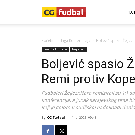
CG-
1.C
Fudbal
Početna
Liga Konferencija
Boljević spasio Željezn
Liga Konferencija
Najnovije
Boljević spasio Že
Remi protiv Kope
Fudbaleri Željezničara remizirali su 1:1 
konferencija, a junak sarajevskog tima bi
koji je golom u sudijskoj nadoknadi donio
By
CG Fudbal
-
11 Jul 2025. 09:43