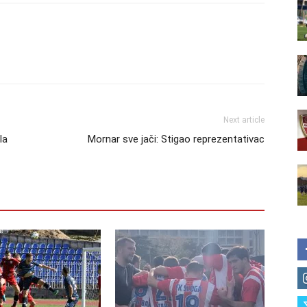
Next article
la
Mornar sve jači: Stigao reprezentativac