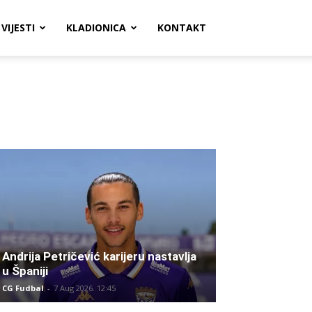
VIJESTI
KLADIONICA
KONTAKT
Andrija Petričević karijeru nastavlja
u Španiji
CG Fudbal
-
7 Aug 2026. 12:45