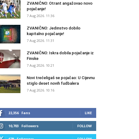
ZVANIČNO: Otrant angažovao novo
pojačanje!
7 Aug 2026. 11:36
ZVANIČNO: Jedinstvo dobilo
kapitalno pojačanje!
7 Aug 2026. 11:31
ZVANIČNO: Iskra dobila pojačanje iz
Finske
7 Aug 2026. 10:21
Novi trećeligaš se pojačao: U Cijevnu
stiglo deset novih fudbalera
7 Aug 2026. 10:16
22,356
Fans
LIKE
10,703
Followers
FOLLOW
678
Followers
FOLLOW