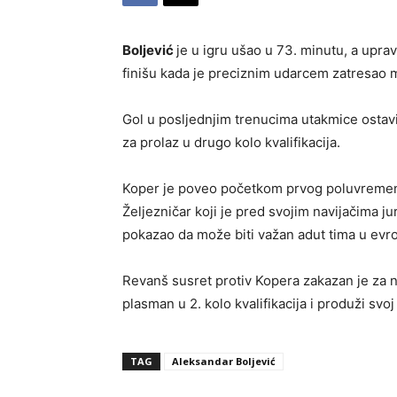
Boljević
je u igru ušao u 73. minutu, a uprav
finišu kada je preciznim udarcem zatresao mr
Gol u posljednjim trenucima utakmice ostavio
za prolaz u drugo kolo kvalifikacija.
Koper je poveo početkom prvog poluvremena
Željezničar koji je pred svojim navijačima juri
pokazao da može biti važan adut tima u evr
Revanš susret protiv Kopera zakazan je za ne
plasman u 2. kolo kvalifikacija i produži svoj
TAG
Aleksandar Boljević