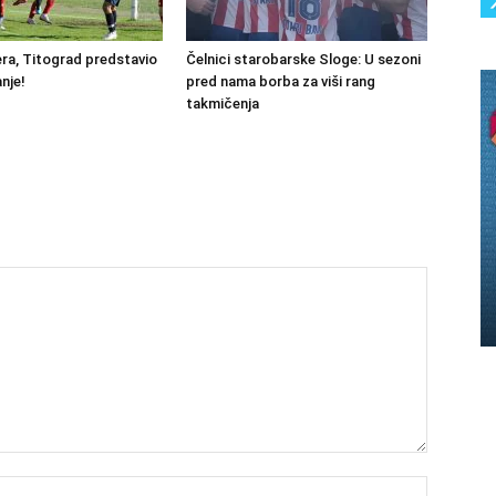
ra, Titograd predstavio
Čelnici starobarske Sloge: U sezoni
nje!
pred nama borba za viši rang
takmičenja