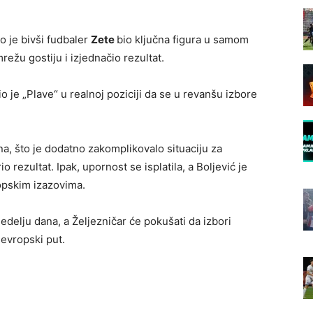
o je bivši fudbaler
Zete
bio ključna figura u samom
ežu gostiju i izjednačio rezultat.
 je „Plave“ u realnoj poziciji da se u revanšu izbore
, što je dodatno zakomplikovalo situaciju za
o rezultat. Ipak, upornost se isplatila, a Boljević je
opskim izazovima.
delju dana, a Željezničar će pokušati da izbori
 evropski put.