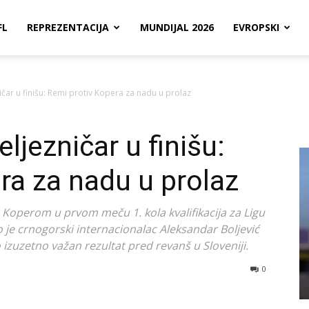
FL
REPREZENTACIJA
MUNDIJAL 2026
EVROPSKI
ičar u finišu: Remi protiv Kopera za nadu u prolaz
ljezničar u finišu:
ra za nadu u prolaz
sa Koperom u prvom meču 1. kola kvalifikacija za Ligu
o je crnogorski internacionalac Aleksandar Boljević
 izuzetno važan rezultat pred revanš u Sloveniji.
0