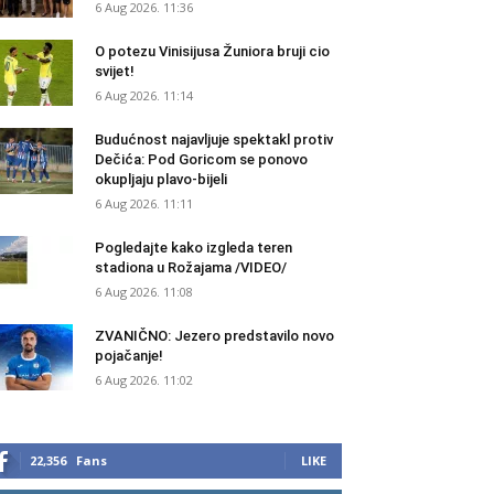
6 Aug 2026. 11:36
O potezu Vinisijusa Žuniora bruji cio
svijet!
6 Aug 2026. 11:14
Budućnost najavljuje spektakl protiv
Dečića: Pod Goricom se ponovo
okupljaju plavo-bijeli
6 Aug 2026. 11:11
Pogledajte kako izgleda teren
stadiona u Rožajama /VIDEO/
6 Aug 2026. 11:08
ZVANIČNO: Jezero predstavilo novo
pojačanje!
6 Aug 2026. 11:02
22,356
Fans
LIKE