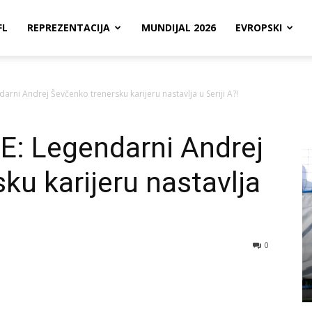
FL
REPREZENTACIJA
MUNDIJAL 2026
EVROPSKI
arni Andrej Ševčenko trenersku karijeru nastavlja u Seriji A?!
E: Legendarni Andrej
ku karijeru nastavlja
0