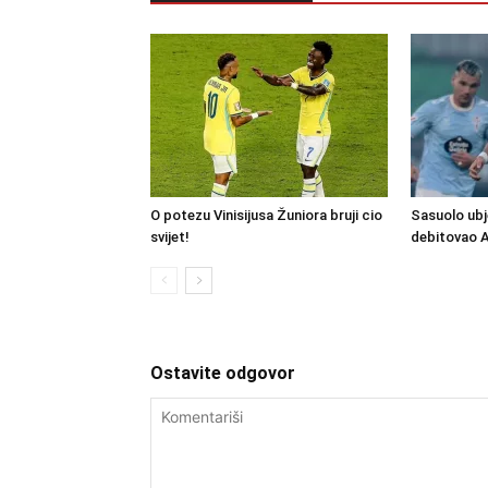
O potezu Vinisijusa Žuniora bruji cio
Sasuolo ubj
svijet!
debitovao 
Ostavite odgovor