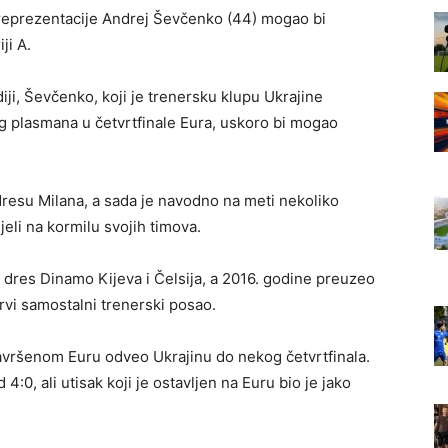
 reprezentacije Andrej Ševčenko (44) mogao bi
ji A.
diji, Ševčenko, koji je trenersku klupu Ukrajine
 plasmana u četvrtfinale Eura, uskoro bi mogao
 dresu Milana, a sada je navodno na meti nekoliko
djeli na kormilu svojih timova.
io dres Dinamo Kijeva i Čelsija, a 2016. godine preuzeo
prvi samostalni trenerski posao.
završenom Euru odveo Ukrajinu do nekog četvrtfinala.
:0, ali utisak koji je ostavljen na Euru bio je jako