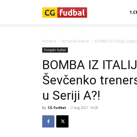
CG-
1.C
Fudbal
Početna
Evropski fudbal
BOMBA IZ ITALIJE: Legend
Evropski fudbal
BOMBA IZ ITALIJ
Ševčenko treners
u Seriji A?!
By
CG Fudbal
-
2 Aug 2021. 14:28