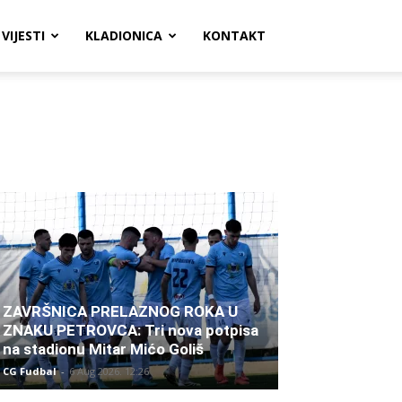
VIJESTI
KLADIONICA
KONTAKT
ZAVRŠNICA PRELAZNOG ROKA U
ZNAKU PETROVCA: Tri nova potpisa
na stadionu Mitar Mićo Goliš
CG Fudbal
-
6 Aug 2026. 12:26