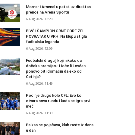
Mornar i Arsenal u petak uz direktan
prenos na Arena Sportu
6 Aug 2026. 12:20
BIVŠI ŠAMPION CRNE GORE ŽELI
POVRATAK U VRH: Na klupu stigla
fudbalska legenda
6 Aug 2026. 12:09
Fudbalski dragulj koji nikako da
dočeka premijeru: Hoće li Lovćen
ponovo biti domaćin daleko od
Cetinja?
6 Aug 2026. 11:49
Počinje drugo kolo CFL: Evo ko
otvara novu rundu i kada se igra prvi
meč
6 Aug 2026. 11:39
Balkan se pojačava, klub raste iz dana
u dan