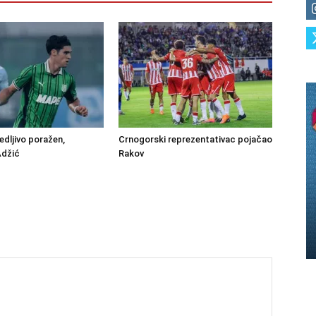
edljivo poražen,
Crnogorski reprezentativac pojačao
Adžić
Rakov