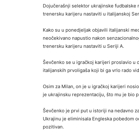
Dojučerašnji selektor ukrajinske fudbalske
trenersku karijeru nastaviti u italijanskoj Seri
Kako su u ponedjeljak objavili italijanski me
neočekivano napustio nakon senzacionalnog
trenersku karijeru nastaviti u Seriji A.
Ševčenko se u igračkoj karijeri proslavio u
italijanskih prvoligaša koji bi ga vrlo rado vi
Osim za Milan, on je u igračkoj karijeri nos
je ukrajinsku reprezentaciju, što mu je bio 
Ševčenko je prvi put u istoriji na nedavno 
Ukrajinu je eliminisala Engleska pobedom od 4
pozitivan.