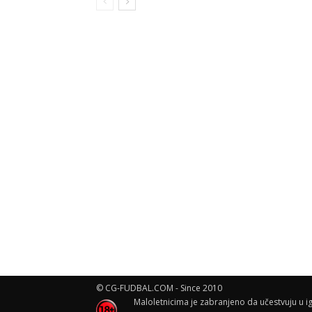
© CG-FUDBAL.COM - Since 2010
Maloletnicima je zabranjeno da učestvuju u ig