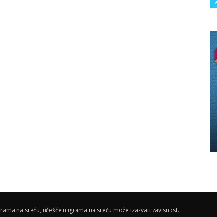
rama na sreću, učešće u igrama na sreću može izazvati zavisnost.