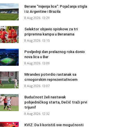
Berane “mijenja lice”: Pojačanja stigla
i iz Argentine i Brazila
8 Aug 2026. 13:29
Selektor objavio spiskove za tri
pripremna kampa u Beranama
8 Aug 2026. 13:15
Posljednji dan prelaznog roka donio
nova lica u Bar
8 Aug 2026. 13:09
Mirandes potvrdio rastanak sa
crnogorskim reprezentativcem
8 Aug 2026. 13:07
Budućnost želi nastavak
pobjedničkog starta, Dečić traži prvi
trijumf
8 Aug 2026. 12:32
KVIZ: Da li koristiš sve mogućnosti