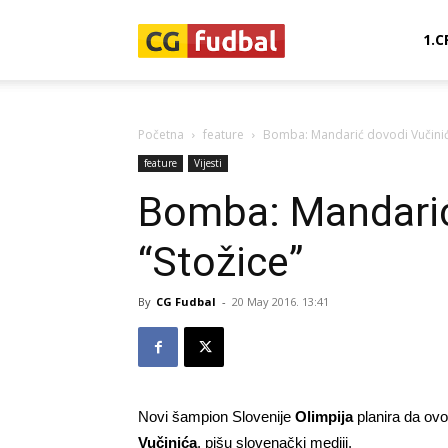
CG-
1.C
Fudbal
Početna
feature
Bomba: Mandarić dovodi Vučinića
feature
Vijesti
Bomba: Mandarić
“Stožice”
By
CG Fudbal
-
20 May 2016. 13:41
Novi šampion Slovenije
Olimpija
planira da ovo
Vučinića
, pišu slovenački mediji.