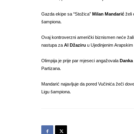
Gazda ekipe sa “Stožica”
Milan Mandarić
želi 
šampiona.
Ovaj kontroverzni američki biznismen neće žalit
nastupa za
Al Džaziru
u Ujedinjenim Arapskim
Olimpija je prije par mjeseci angažovala
Danka 
Partizana.
Mandarić najavljuje da pored Vučinića žeči dove
Ligu šampiona.