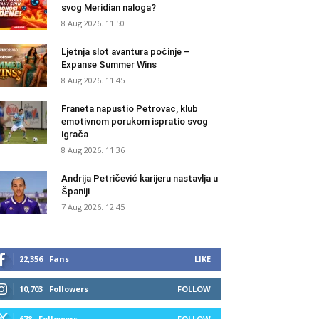
svog Meridian naloga?
8 Aug 2026. 11:50
Ljetnja slot avantura počinje –
Expanse Summer Wins
8 Aug 2026. 11:45
Franeta napustio Petrovac, klub
emotivnom porukom ispratio svog
igrača
8 Aug 2026. 11:36
Andrija Petričević karijeru nastavlja u
Španiji
7 Aug 2026. 12:45
22,356
Fans
LIKE
10,703
Followers
FOLLOW
678
Followers
FOLLOW