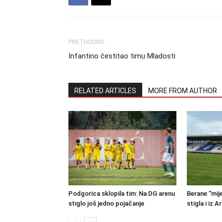
PRETHODNO
Infantino čestitao timu Mladosti
RELATED ARTICLES
MORE FROM AUTHOR
Podgorica sklopila tim: Na DG arenu
Berane “mije
stiglo još jedno pojačanje
stigla i iz A