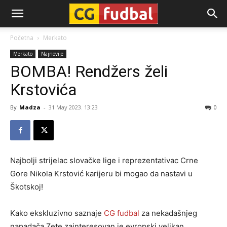
CG-
Početna
Merkato
Merkato
Najnovije
Fudbal
BOMBA! Rendžers želi
Krstovića
By
Madza
-
31 May 2023. 13:23
0
Najbolji strijelac slovačke lige i reprezentativac Crne
Gore Nikola Krstović karijeru bi mogao da nastavi u
Škotskoj!
Kako ekskluzivno saznaje
CG fudbal
za nekadašnjeg
napadača Zete zainteresovan je evropski velikan