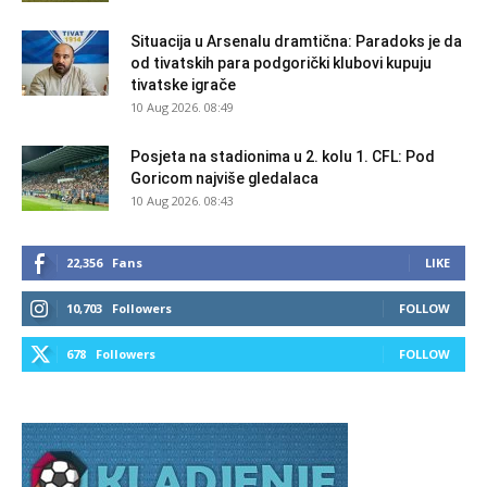
Situacija u Arsenalu dramtična: Paradoks je da
od tivatskih para podgorički klubovi kupuju
tivatske igrače
10 Aug 2026. 08:49
Posjeta na stadionima u 2. kolu 1. CFL: Pod
Goricom najviše gledalaca
10 Aug 2026. 08:43
22,356
Fans
LIKE
10,703
Followers
FOLLOW
678
Followers
FOLLOW