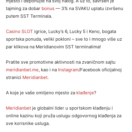
mjesto i deponujte na svoj nalog. A uz to, savršen je
tajming za dobar
bonus
— 3% na SVAKU uplatu izvršenu
putem SST Terminala.
Casino
SLOT
igrice, Lucky’s 6, Lucky 5 i Keno, bogata
sportska ponuda, veliki pokloni – sve to i mnogo više uz
par klikova na Meridianovim SST terminalima!
Pratite sve promotivne aktivnosti na zvaničnom sajtu
meridianbet.me
, kao i na
Instagram
/Facebook oficijalnoj
stranici
Meridianbet
.
A koje je vaše omiljeno mjesto za
klađenje
?
Meridianbet
je globalni lider u sportskom klađenju i
online kazinu koji pruža uslugu odgovornog klađenja za
sve korisnike usluga.