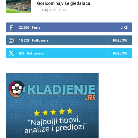
Goricom najviše gledalaca
10 Aug 2026. 08:43
22,356
Fans
LIKE
10,703
Followers
FOLLOW
678
Followers
FOLLOW