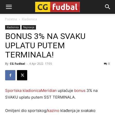
CG-
Početna
Kladionica
Kladionica
Najnovije
Fudbal
BONUS 3% NA SVAKU
UPLATU PUTEM
TERMINALA!
By
CG Fudbal
-
4 Apr 2022. 17:05
0
Sportska kladionica
Meridian
uplaćuje
bonus
3% na
SVAKU uplatu putem SST TERMINALA.
Omiljeni dio sportskog/
kazino
klađenja je svakako