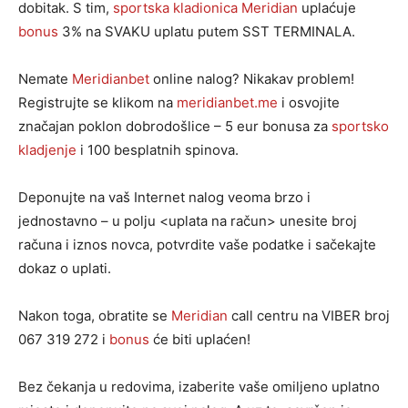
dobitak. S tim,
sportska kladionica
Meridian
uplaćuje
bonus
3% na SVAKU uplatu putem SST TERMINALA.
Nemate
Meridianbet
online nalog? Nikakav problem!
Registrujte se klikom na
meridianbet.me
i osvojite
značajan poklon dobrodošlice – 5 eur bonusa za
sportsko
kladjenje
i 100 besplatnih spinova.
Deponujte na vaš Internet nalog veoma brzo i
jednostavno – u polju <uplata na račun> unesite broj
računa i iznos novca, potvrdite vaše podatke i sačekajte
dokaz o uplati.
Nakon toga, obratite se
Meridian
call centru na VIBER broj
067 319 272 i
bonus
će biti uplaćen!
Bez čekanja u redovima, izaberite vaše omiljeno uplatno