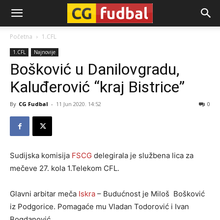
CG-
Početna
1.CFL
1.CFL
Najnovije
Fudbal
Bošković u Danilovgradu,
Kaluđerović “kraj Bistrice”
By
CG Fudbal
-
11 Jun 2020. 14:52
0
Sudijska komisija
FSCG
delegirala je službena lica za
mečeve 27. kola 1.Telekom CFL.
Glavni arbitar meča
Iskra
– Budućnost je Miloš Bošković
iz Podgorice. Pomagaće mu Vladan Todorović i Ivan
Bogdanović.