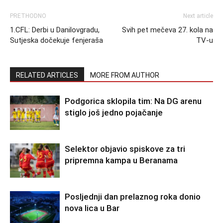
PRETHODNO
Next article
1.CFL: Derbi u Danilovgradu,
Svih pet mečeva 27. kola na
Sutjeska dočekuje fenjeraša
TV-u
RELATED ARTICLES
MORE FROM AUTHOR
Podgorica sklopila tim: Na DG arenu
stiglo još jedno pojačanje
Selektor objavio spiskove za tri
pripremna kampa u Beranama
Posljednji dan prelaznog roka donio
nova lica u Bar