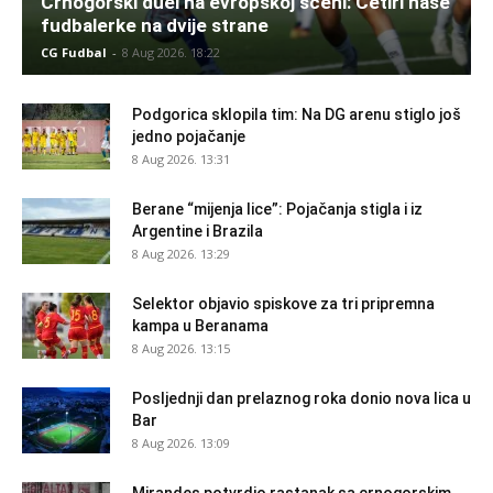
Crnogorski duel na evropskoj sceni: Četiri naše
fudbalerke na dvije strane
CG Fudbal
-
8 Aug 2026. 18:22
Podgorica sklopila tim: Na DG arenu stiglo još
jedno pojačanje
8 Aug 2026. 13:31
Berane “mijenja lice”: Pojačanja stigla i iz
Argentine i Brazila
8 Aug 2026. 13:29
Selektor objavio spiskove za tri pripremna
kampa u Beranama
8 Aug 2026. 13:15
Posljednji dan prelaznog roka donio nova lica u
Bar
8 Aug 2026. 13:09
Mirandes potvrdio rastanak sa crnogorskim