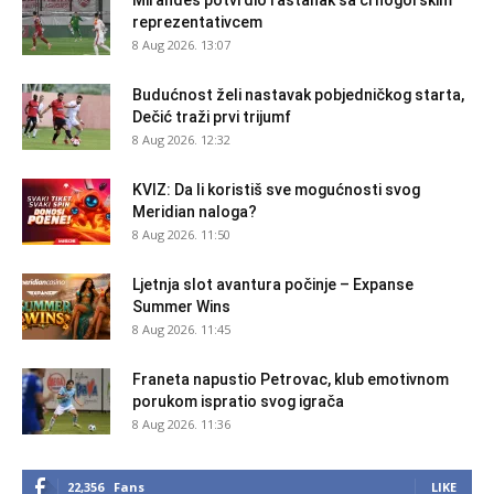
reprezentativcem
8 Aug 2026. 13:07
Budućnost želi nastavak pobjedničkog starta,
Dečić traži prvi trijumf
8 Aug 2026. 12:32
KVIZ: Da li koristiš sve mogućnosti svog
Meridian naloga?
8 Aug 2026. 11:50
Ljetnja slot avantura počinje – Expanse
Summer Wins
8 Aug 2026. 11:45
Franeta napustio Petrovac, klub emotivnom
porukom ispratio svog igrača
8 Aug 2026. 11:36
22,356
Fans
LIKE