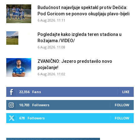
Budućnost najavljuje spektakl protiv Dečića:
Pod Goricom se ponovo okupljaju plavo-bijeli
6 Aug 2026. 11:11
Pogledajte kako izgleda teren stadiona u
Rožajama /VIDEO/
6 Aug 2026. 11:08
ZVANIČNO: Jezero predstavilo novo
pojačanje!
6 Aug 2026. 11:02
22,356
Fans
LIKE
10,703
Followers
FOLLOW
678
Followers
FOLLOW