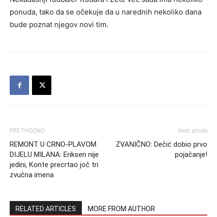
ponuda, tako da se očekuje da u narednih nekoliko dana
bude poznat njegov novi tim.
PRETHODNO
Next article
REMONT U CRNO-PLAVOM
ZVANIČNO: Dečić dobio prvo
DIJELU MILANA: Eriksen nije
pojačanje!
jedini, Konte precrtao joč tri
zvučna imena
RELATED ARTICLES
MORE FROM AUTHOR