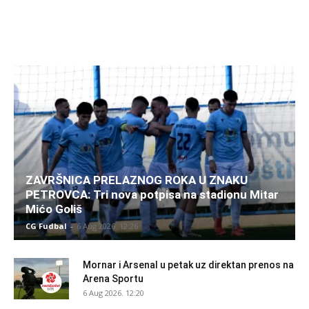
ZAVRŠNICA PRELAZNOG ROKA U ZNAKU
PETROVCA: Tri nova potpisa na stadionu Mitar
Mićo Goliš
CG Fudbal
-
6 Aug 2026. 12:26
Mornar i Arsenal u petak uz direktan prenos na
Arena Sportu
6 Aug 2026. 12:20