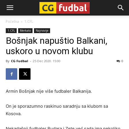
CG-
Početna
1.CFL
1.CFL
Merkato
Najnovije
Fudbal
Bošnjak napuštio Balkani,
uskoro u novom klubu
By
CG Fudbal
-
25 Dec 2020. 15:00
0
Armin Bošnjak nije više fudbaler Balkanija.
On je sporazumno raskinuo saradnju sa klubom sa
Kosova.
Nekadašnji fudbaler Rudara i Zete već sada ima nekoliko