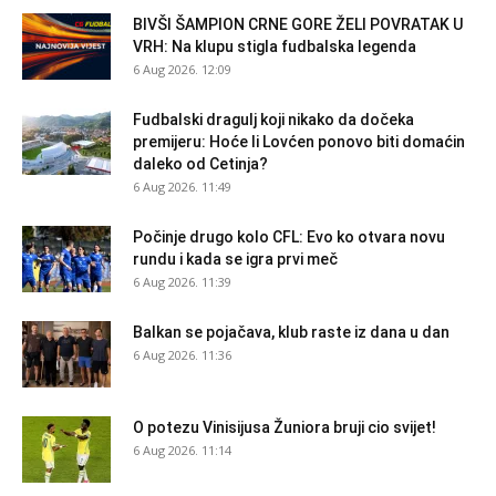
BIVŠI ŠAMPION CRNE GORE ŽELI POVRATAK U
VRH: Na klupu stigla fudbalska legenda
6 Aug 2026. 12:09
Fudbalski dragulj koji nikako da dočeka
premijeru: Hoće li Lovćen ponovo biti domaćin
daleko od Cetinja?
6 Aug 2026. 11:49
Počinje drugo kolo CFL: Evo ko otvara novu
rundu i kada se igra prvi meč
6 Aug 2026. 11:39
Balkan se pojačava, klub raste iz dana u dan
6 Aug 2026. 11:36
O potezu Vinisijusa Žuniora bruji cio svijet!
6 Aug 2026. 11:14