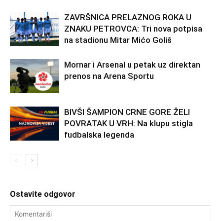
ZAVRŠNICA PRELAZNOG ROKA U
ZNAKU PETROVCA: Tri nova potpisa
na stadionu Mitar Mićo Goliš
Mornar i Arsenal u petak uz direktan
prenos na Arena Sportu
BIVŠI ŠAMPION CRNE GORE ŽELI
POVRATAK U VRH: Na klupu stigla
fudbalska legenda
Ostavite odgovor