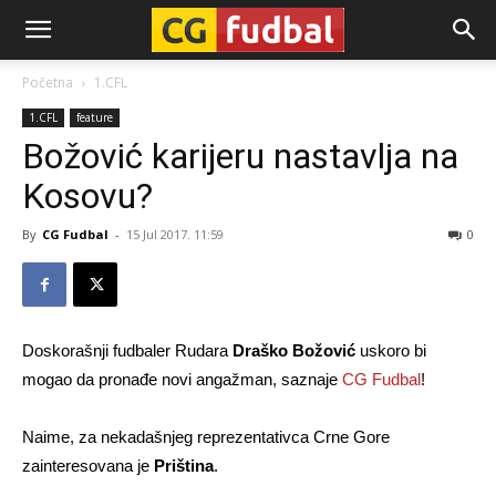
CG-
Početna
1.CFL
1.CFL
feature
Fudbal
Božović karijeru nastavlja na
Kosovu?
By
CG Fudbal
-
15 Jul 2017. 11:59
0
Doskorašnji fudbaler Rudara
Draško Božović
uskoro bi
mogao da pronađe novi angažman, saznaje
CG Fudbal
!
Naime, za nekadašnjeg reprezentativca Crne Gore
zainteresovana je
Priština
.