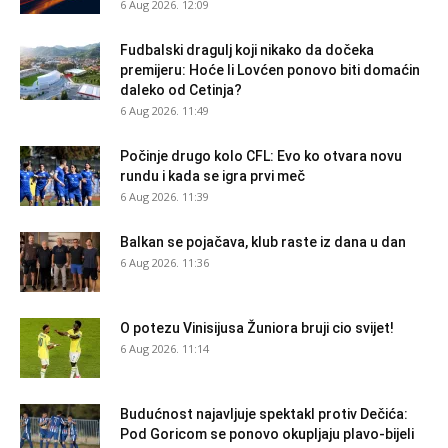
6 Aug 2026. 12:09
Fudbalski dragulj koji nikako da dočeka
premijeru: Hoće li Lovćen ponovo biti domaćin
daleko od Cetinja?
6 Aug 2026. 11:49
Počinje drugo kolo CFL: Evo ko otvara novu
rundu i kada se igra prvi meč
6 Aug 2026. 11:39
Balkan se pojačava, klub raste iz dana u dan
6 Aug 2026. 11:36
O potezu Vinisijusa Žuniora bruji cio svijet!
6 Aug 2026. 11:14
Budućnost najavljuje spektakl protiv Dečića:
Pod Goricom se ponovo okupljaju plavo-bijeli