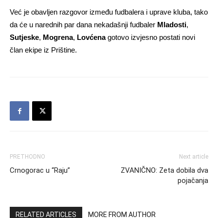
Već je obavljen razgovor između fudbalera i uprave kluba, tako
da će u narednih par dana nekadašnji fudbaler
Mladosti
,
Sutjeske
,
Mogrena
,
Lovćena
gotovo izvjesno postati novi
član ekipe iz Prištine.
PRETHODNO
Next article
Crnogorac u “Raju”
ZVANIČNO: Zeta dobila dva
pojačanja
RELATED ARTICLES
MORE FROM AUTHOR