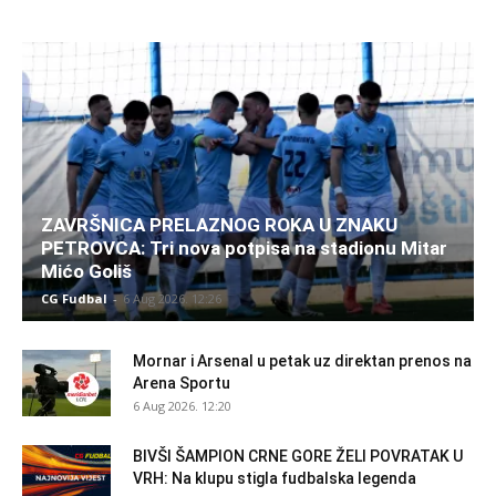
ZAVRŠNICA PRELAZNOG ROKA U ZNAKU
PETROVCA: Tri nova potpisa na stadionu Mitar
Mićo Goliš
CG Fudbal
-
6 Aug 2026. 12:26
Mornar i Arsenal u petak uz direktan prenos na
Arena Sportu
6 Aug 2026. 12:20
BIVŠI ŠAMPION CRNE GORE ŽELI POVRATAK U
VRH: Na klupu stigla fudbalska legenda