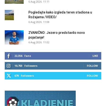
6 Aug 2026. 11:11
Pogledajte kako izgleda teren stadiona u
Rožajama /VIDEO/
6 Aug 2026. 11:08
ZVANIČNO: Jezero predstavilo novo
pojačanje!
6 Aug 2026. 11:02
22,356
Fans
LIKE
10,703
Followers
FOLLOW
678
Followers
FOLLOW