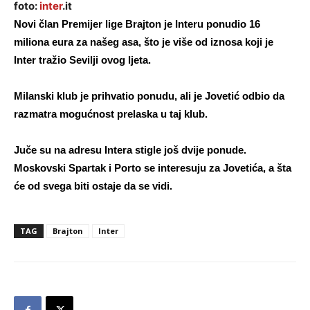
foto:
inter
.it
Novi član Premijer lige
Brajton
je Interu ponudio 16
miliona eura za našeg asa, što je više od iznosa koji je
Inter tražio Sevilji ovog ljeta.
Milanski klub je prihvatio ponudu, ali je Jovetić odbio da
razmatra mogućnost prelaska u taj klub.
Juče su na adresu Intera stigle još dvije ponude.
Moskovski
Spartak
i
Porto
se interesuju za Jovetića, a šta
će od svega biti ostaje da se vidi.
TAG
Brajton
Inter