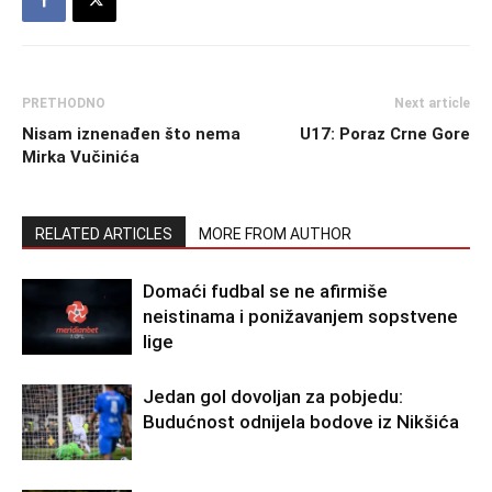
PRETHODNO
Next article
Nisam iznenađen što nema
U17: Poraz Crne Gore
Mirka Vučinića
RELATED ARTICLES
MORE FROM AUTHOR
Domaći fudbal se ne afirmiše
neistinama i ponižavanjem sopstvene
lige
Jedan gol dovoljan za pobjedu:
Budućnost odnijela bodove iz Nikšića