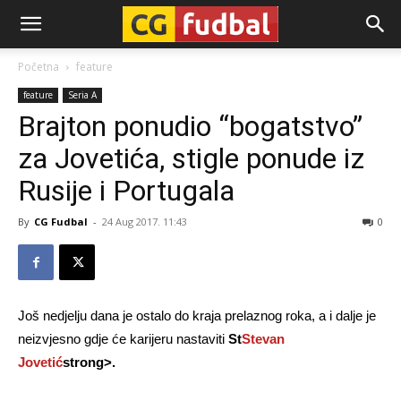
CG-
Početna
feature
feature
Seria A
Fudbal
Brajton ponudio “bogatstvo”
za Jovetića, stigle ponude iz
Rusije i Portugala
By
CG Fudbal
-
24 Aug 2017. 11:43
0
Još nedjelju dana je ostalo do kraja prelaznog roka, a i dalje je
neizvjesno gdje će karijeru nastaviti
St
Stevan
Jovetić
strong>.