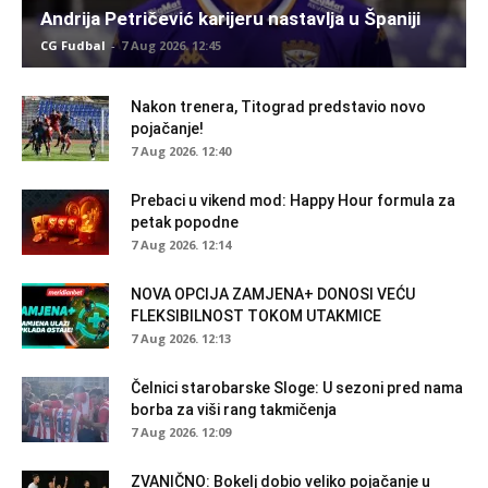
Andrija Petričević karijeru nastavlja u Španiji
CG Fudbal
-
7 Aug 2026. 12:45
Nakon trenera, Titograd predstavio novo
pojačanje!
7 Aug 2026. 12:40
Prebaci u vikend mod: Happy Hour formula za
petak popodne
7 Aug 2026. 12:14
NOVA OPCIJA ZAMJENA+ DONOSI VEĆU
FLEKSIBILNOST TOKOM UTAKMICE
7 Aug 2026. 12:13
Čelnici starobarske Sloge: U sezoni pred nama
borba za viši rang takmičenja
7 Aug 2026. 12:09
ZVANIČNO: Bokelj dobio veliko pojačanje u