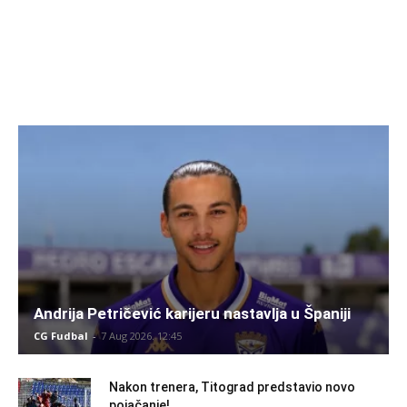
Andrija Petričević karijeru nastavlja u Španiji
CG Fudbal
-
7 Aug 2026. 12:45
Nakon trenera, Titograd predstavio novo
pojačanje!