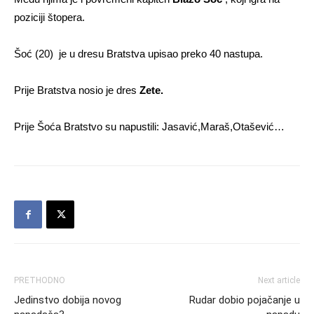
poziciji štopera.
Šoć (20) je u dresu Bratstva upisao preko 40 nastupa.
Prije Bratstva nosio je dres
Zete.
Prije Šoća Bratstvo su napustili: Jasavić,Maraš,Otašević…
PRETHODNO
Next article
Jedinstvo dobija novog
Rudar dobio pojačanje u