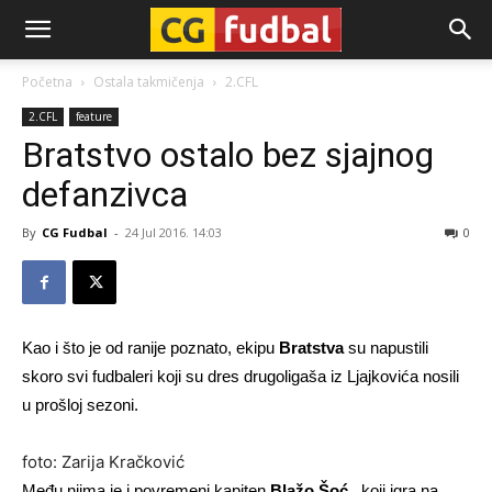
CG-
Početna
Ostala takmičenja
2.CFL
2.CFL
feature
Fudbal
Bratstvo ostalo bez sjajnog
defanzivca
By
CG Fudbal
-
24 Jul 2016. 14:03
0
Kao i što je od ranije poznato, ekipu
Bratstva
su napustili
skoro svi fudbaleri koji su dres drugoligaša iz Ljajkovića nosili
u prošloj sezoni.
foto: Zarija Kračković
Među njima je i povremeni kapiten
Blažo Šoć
, koji igra na