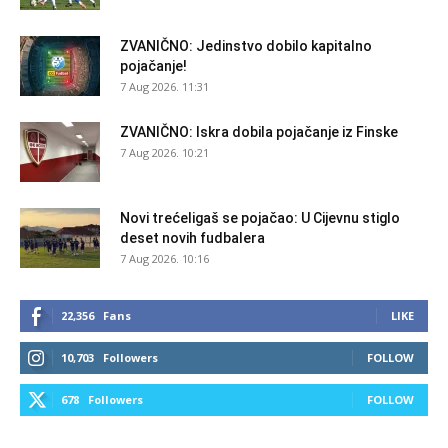
ZVANIČNO: Jedinstvo dobilo kapitalno
pojačanje!
7 Aug 2026. 11:31
ZVANIČNO: Iskra dobila pojačanje iz Finske
7 Aug 2026. 10:21
Novi trećeligaš se pojačao: U Cijevnu stiglo
deset novih fudbalera
7 Aug 2026. 10:16
22,356
Fans
LIKE
10,703
Followers
FOLLOW
678
Followers
FOLLOW