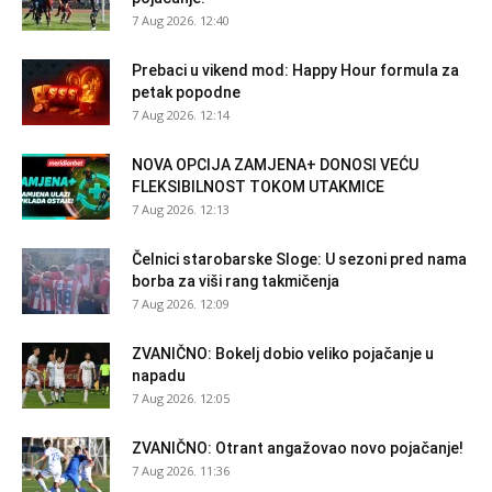
7 Aug 2026. 12:40
Prebaci u vikend mod: Happy Hour formula za
petak popodne
7 Aug 2026. 12:14
NOVA OPCIJA ZAMJENA+ DONOSI VEĆU
FLEKSIBILNOST TOKOM UTAKMICE
7 Aug 2026. 12:13
Čelnici starobarske Sloge: U sezoni pred nama
borba za viši rang takmičenja
7 Aug 2026. 12:09
ZVANIČNO: Bokelj dobio veliko pojačanje u
napadu
7 Aug 2026. 12:05
ZVANIČNO: Otrant angažovao novo pojačanje!
7 Aug 2026. 11:36