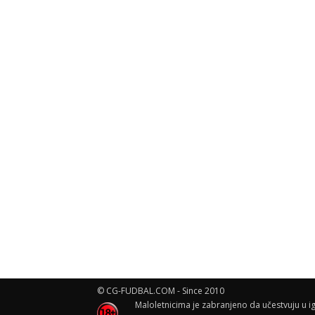
© CG-FUDBAL.COM - Since 2010
Maloletnicima je zabranjeno da učestvuju u ig