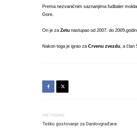
Prema nezvaničnim saznanjima fudbaler mold
Gore.
On je za
Zetu
nastupao od 2007. do 2009.godin
Nakon toga je igrao za
Crvenu zvezdu
, a član
PRETHODNO
Teško gostovanje za Danilovgrađane