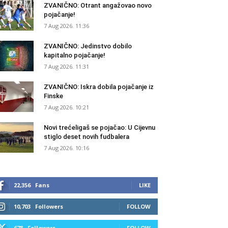
ZVANIČNO: Otrant angažovao novo
pojačanje!
7 Aug 2026. 11:36
ZVANIČNO: Jedinstvo dobilo
kapitalno pojačanje!
7 Aug 2026. 11:31
ZVANIČNO: Iskra dobila pojačanje iz
Finske
7 Aug 2026. 10:21
Novi trećeligaš se pojačao: U Cijevnu
stiglo deset novih fudbalera
7 Aug 2026. 10:16
22,356
Fans
LIKE
10,703
Followers
FOLLOW
678
Followers
FOLLOW