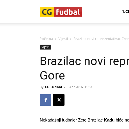
CG-
1.C
Fudbal
Početna
Vijesti
Brazilac novi reprezentativac Crn
Vijesti
Brazilac novi rep
Gore
By
CG Fudbal
-
1 Apr 2016. 11:53
Nekadašnji fudbaler Zete Brazilac
Kadu
biće no