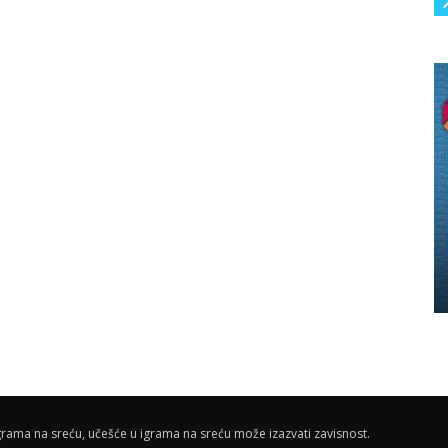
rama na sreću, učešće u igrama na sreću može izazvati zavisnost.