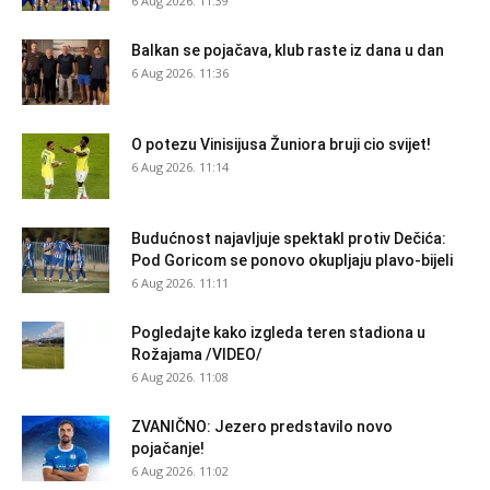
6 Aug 2026. 11:39
Balkan se pojačava, klub raste iz dana u dan
6 Aug 2026. 11:36
O potezu Vinisijusa Žuniora bruji cio svijet!
6 Aug 2026. 11:14
Budućnost najavljuje spektakl protiv Dečića:
Pod Goricom se ponovo okupljaju plavo-bijeli
6 Aug 2026. 11:11
Pogledajte kako izgleda teren stadiona u
Rožajama /VIDEO/
6 Aug 2026. 11:08
ZVANIČNO: Jezero predstavilo novo
pojačanje!
6 Aug 2026. 11:02