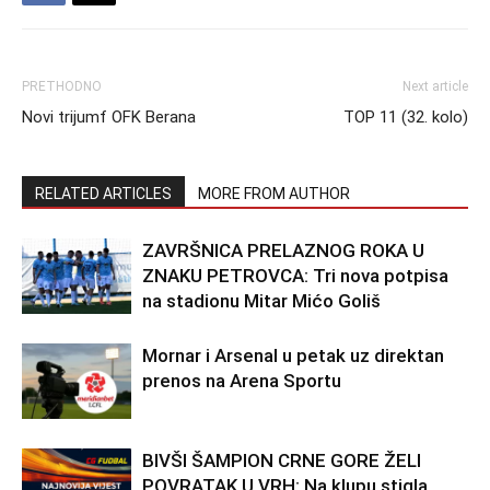
PRETHODNO
Next article
Novi trijumf OFK Berana
TOP 11 (32. kolo)
RELATED ARTICLES
MORE FROM AUTHOR
ZAVRŠNICA PRELAZNOG ROKA U
ZNAKU PETROVCA: Tri nova potpisa
na stadionu Mitar Mićo Goliš
Mornar i Arsenal u petak uz direktan
prenos na Arena Sportu
BIVŠI ŠAMPION CRNE GORE ŽELI
POVRATAK U VRH: Na klupu stigla