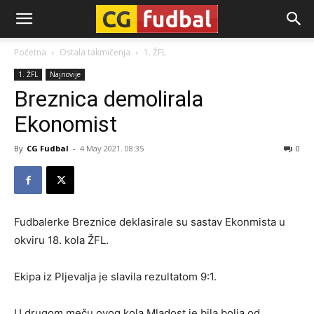
CG-
Početna
Ostala takmičenja
1. ŽFL
1. ŽFL
Najnovije
Fudbal
Breznica demolirala
Ekonomist
By
CG Fudbal
-
4 May 2021. 08:35
0
Fudbalerke Breznice deklasirale su sastav Ekonmista u
okviru 18. kola ŽFL.
Ekipa iz Pljevalja je slavila rezultatom 9:1.
U drugom meču ovog kola Mladost je bila bolja od