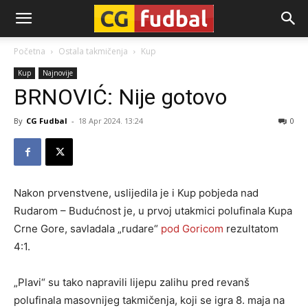
CG-
Početna
Ostala takmičenja
Kup
Kup
Najnovije
Fudbal
BRNOVIĆ: Nije gotovo
By
CG Fudbal
-
18 Apr 2024. 13:24
0
Nakon prvenstvene, uslijedila je i Kup pobjeda nad
Rudarom – Budućnost je, u prvoj utakmici polufinala Kupa
Crne Gore, savladala „rudare“
pod Goricom
rezultatom
4:1.
„Plavi“ su tako napravili lijepu zalihu pred revanš
polufinala masovnijeg takmičenja, koji se igra 8. maja na