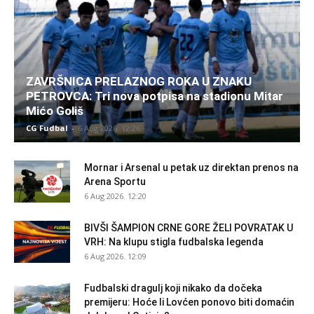
ZAVRŠNICA PRELAZNOG ROKA U ZNAKU
PETROVCA: Tri nova potpisa na stadionu Mitar
Mićo Goliš
CG Fudbal
-
6 Aug 2026. 12:26
Mornar i Arsenal u petak uz direktan prenos na
Arena Sportu
6 Aug 2026. 12:20
BIVŠI ŠAMPION CRNE GORE ŽELI POVRATAK U
VRH: Na klupu stigla fudbalska legenda
6 Aug 2026. 12:09
Fudbalski dragulj koji nikako da dočeka
premijeru: Hoće li Lovćen ponovo biti domaćin