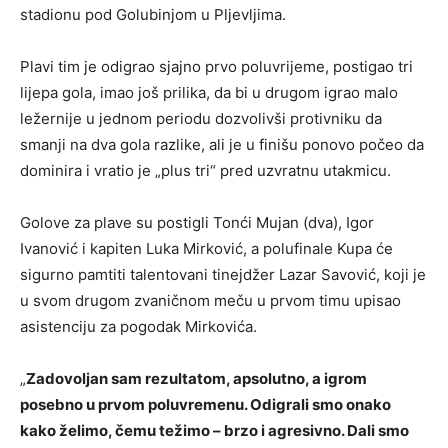
stadionu pod Golubinjom u Pljevljima.
Plavi tim je odigrao sjajno prvo poluvrijeme, postigao tri
lijepa gola, imao još prilika, da bi u drugom igrao malo
ležernije u jednom periodu dozvolivši protivniku da
smanji na dva gola razlike, ali je u finišu ponovo počeo da
dominira i vratio je „plus tri“ pred uzvratnu utakmicu.
Golove za plave su postigli Tonći Mujan (dva), Igor
Ivanović i kapiten Luka Mirković, a polufinale Kupa će
sigurno pamtiti talentovani tinejdžer Lazar Savović, koji je
u svom drugom zvaničnom meču u prvom timu upisao
asistenciju za pogodak Mirkovića.
„
Zadovoljan sam rezultatom, apsolutno, a igrom
posebno u prvom poluvremenu. Odigrali smo onako
kako želimo, čemu težimo – brzo i agresivno. Dali smo