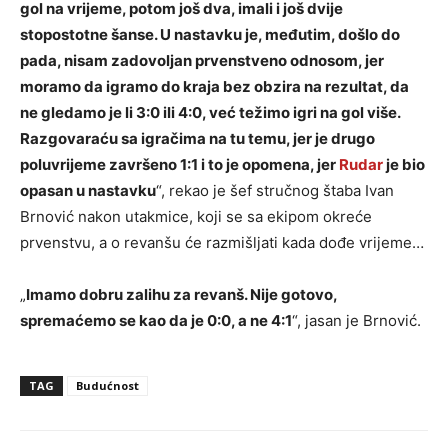
gol na vrijeme, potom još dva, imali i još dvije
stopostotne šanse. U nastavku je, međutim, došlo do
pada, nisam zadovoljan prvenstveno odnosom, jer
moramo da igramo do kraja bez obzira na rezultat, da
ne gledamo je li 3:0 ili 4:0, već težimo igri na gol više.
Razgovaraću sa igračima na tu temu, jer je drugo
poluvrijeme završeno 1:1 i to je opomena, jer
Rudar
je bio
opasan u nastavku
“, rekao je šef stručnog štaba Ivan
Brnović nakon utakmice, koji se sa ekipom okreće
prvenstvu, a o revanšu će razmišljati kada dođe vrijeme…
„
Imamo dobru zalihu za revanš. Nije gotovo,
spremaćemo se kao da je 0:0, a ne 4:1
“, jasan je Brnović.
TAG
Budućnost