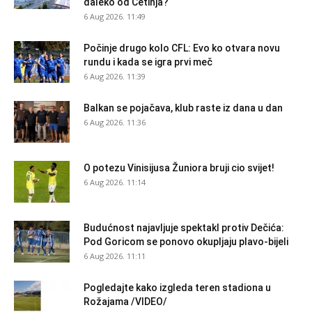
daleko od Cetinja?
6 Aug 2026. 11:49
Počinje drugo kolo CFL: Evo ko otvara novu
rundu i kada se igra prvi meč
6 Aug 2026. 11:39
Balkan se pojačava, klub raste iz dana u dan
6 Aug 2026. 11:36
O potezu Vinisijusa Žuniora bruji cio svijet!
6 Aug 2026. 11:14
Budućnost najavljuje spektakl protiv Dečića:
Pod Goricom se ponovo okupljaju plavo-bijeli
6 Aug 2026. 11:11
Pogledajte kako izgleda teren stadiona u
Rožajama /VIDEO/