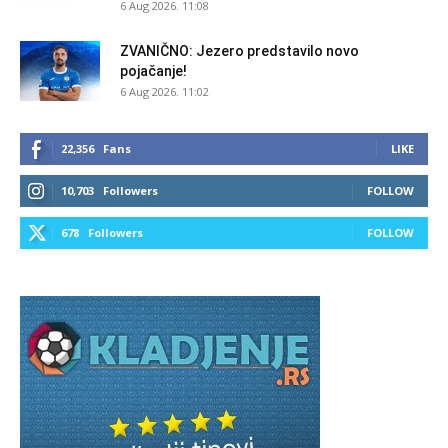
6 Aug 2026. 11:08
ZVANIČNO: Jezero predstavilo novo
pojačanje!
6 Aug 2026. 11:02
22,356
Fans
LIKE
10,703
Followers
FOLLOW
678
Followers
FOLLOW