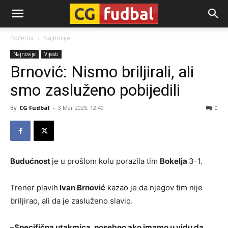
CG-
Početna
Najnovije
Najnovije
Vijesti
Fudbal
Brnović: Nismo briljirali, ali
smo zasluženo pobijedili
By
CG Fudbal
-
3 Mar 2025. 12:40
0
Budućnost
je u prošlom kolu porazila tim
Bokelja
3-1.
Trener plavih
Ivan Brnović
kazao je da njegov tim nije
briljirao, ali da je zasluženo slavio.
–
Specifična utakmica, posebno ako imamo u vidu da