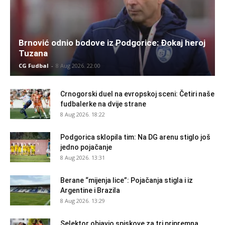
Brnović odnio bodove iz Podgorice: Đokaj heroj
Tuzana
CG Fudbal
-
8 Aug 2026. 22:00
Crnogorski duel na evropskoj sceni: Četiri naše
fudbalerke na dvije strane
8 Aug 2026. 18:22
Podgorica sklopila tim: Na DG arenu stiglo još
jedno pojačanje
8 Aug 2026. 13:31
Berane “mijenja lice”: Pojačanja stigla i iz
Argentine i Brazila
8 Aug 2026. 13:29
Selektor objavio spiskove za tri pripremna