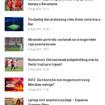
kampa u Beranama
8 Aug 2026. 13:15
Posljednji dan prelaznog roka donio nova lica u
Bar
8 Aug 2026. 13:09
Mirandes potvrdio rastanak sa crnogorskim
reprezentativcem
8 Aug 2026. 13:07
Budućnost želi nastavak pobjedničkog starta,
Dečić traži prvi trijumf
8 Aug 2026. 12:32
KVIZ: Da li koristiš sve mogućnosti svog
Meridian naloga?
8 Aug 2026. 11:50
Ljetnja slot avantura počinje – Expanse
Summer Wins