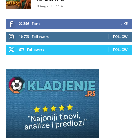
8 Aug 2026. 11:45
22,356
Fans
LIKE
10,703
Followers
FOLLOW
678
Followers
FOLLOW