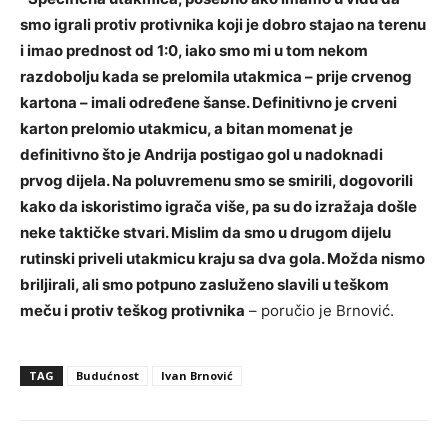
smo igrali protiv protivnika koji je dobro stajao na terenu
i imao prednost od 1:0, iako smo mi u tom nekom
razdobolju kada se prelomila utakmica – prije crvenog
kartona – imali određene šanse. Definitivno je crveni
karton prelomio utakmicu, a bitan momenat je
definitivno što je Andrija postigao gol u nadoknadi
prvog dijela. Na poluvremenu smo se smirili, dogovorili
kako da iskoristimo igrača više, pa su do izražaja došle
neke taktičke stvari. Mislim da smo u drugom dijelu
rutinski priveli utakmicu kraju sa dva gola. Možda nismo
briljirali, ali smo potpuno zasluženo slavili u teškom
meču i protiv teškog protivnika
– poručio je Brnović.
TAG
Budućnost
Ivan Brnović