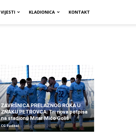
VIJESTI
KLADIONICA
KONTAKT
ZAVRŠNICA PRELAZNOG ROKA U
ZNAKU PETROVCA: Tri nova potpisa
na stadionu Mitar Mićo Goliš
CG Fudbal
-
6 Aug 2026. 12:26