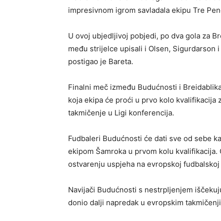
impresivnom igrom savladala ekipu Tre Pene
U ovoj ubjedljivoj pobjedi, po dva gola za B
među strijelce upisali i Olsen, Sigurdarson
postigao je Bareta.
Finalni meč između Budućnosti i Breidablika
koja ekipa će proći u prvo kolo kvalifikacija
takmičenje u Ligi konferencija.
Fudbaleri Budućnosti će dati sve od sebe kako
ekipom Šamroka u prvom kolu kvalifikacija. O
ostvarenju uspjeha na evropskoj fudbalskoj 
Navijači Budućnosti s nestrpljenjem iščekuju
donio dalji napredak u evropskim takmičenj