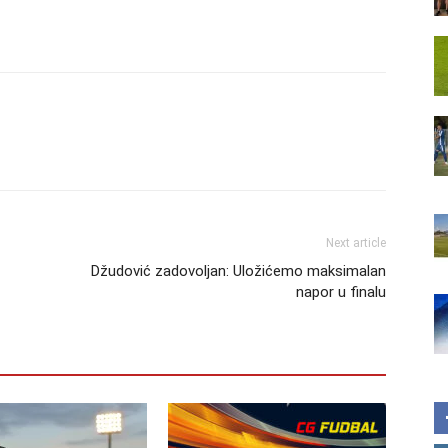
Next article
Džudović zadovoljan: Uložićemo maksimalan
napor u finalu