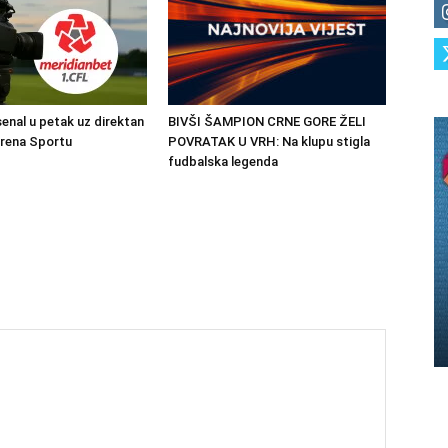
senal u petak uz direktan
BIVŠI ŠAMPION CRNE GORE ŽELI
Arena Sportu
POVRATAK U VRH: Na klupu stigla
fudbalska legenda