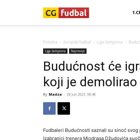
CG-
1.C
Fudbal
Početna
Evropski fudbal
Liga šampiona
Budućn
Liga šampiona
Najnovije
Budućnost će igra
koji je demolirao
By
Madza
-
28 Jun 2023. 08:48
Fudbaleri Budućnosti saznali su sinoć svog p
Izabranici trenera Miodraga Džudovića suoči