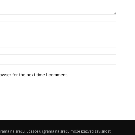
owser for the next time I comment.
rama na sreću, učešće u igrama na sreću može izazvati zavisnost.