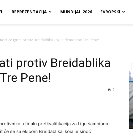
FL
REPREZENTACIJA
MUNDIJAL 2026
EVROPSKI
ost će igrati protiv Breidablika koji je demolirao Tre Pene!
ti protiv Breidablika
 Tre Pene!
0
rotivnika u finalu pretkvalifikacija za Ligu šampiona.
t će se sa ekipom Breidablika, koja je sinoć