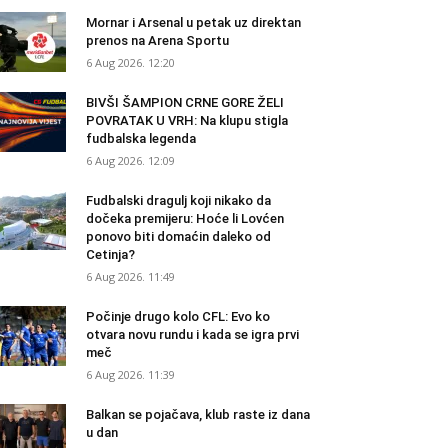
Mornar i Arsenal u petak uz direktan
prenos na Arena Sportu
6 Aug 2026. 12:20
BIVŠI ŠAMPION CRNE GORE ŽELI
POVRATAK U VRH: Na klupu stigla
fudbalska legenda
6 Aug 2026. 12:09
Fudbalski dragulj koji nikako da
dočeka premijeru: Hoće li Lovćen
ponovo biti domaćin daleko od
Cetinja?
6 Aug 2026. 11:49
Počinje drugo kolo CFL: Evo ko
otvara novu rundu i kada se igra prvi
meč
6 Aug 2026. 11:39
Balkan se pojačava, klub raste iz dana
u dan