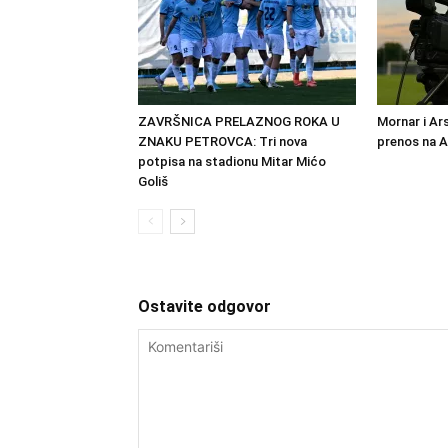
ZAVRŠNICA PRELAZNOG ROKA U
Mornar i Ar
ZNAKU PETROVCA: Tri nova
prenos na 
potpisa na stadionu Mitar Mićo
Goliš
Ostavite odgovor