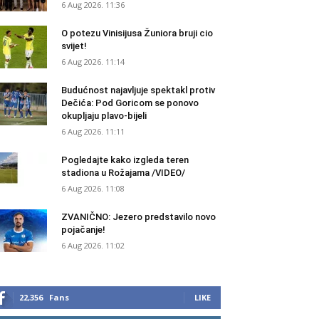
6 Aug 2026. 11:36
O potezu Vinisijusa Žuniora bruji cio
svijet!
6 Aug 2026. 11:14
Budućnost najavljuje spektakl protiv
Dečića: Pod Goricom se ponovo
okupljaju plavo-bijeli
6 Aug 2026. 11:11
Pogledajte kako izgleda teren
stadiona u Rožajama /VIDEO/
6 Aug 2026. 11:08
ZVANIČNO: Jezero predstavilo novo
pojačanje!
6 Aug 2026. 11:02
22,356
Fans
LIKE