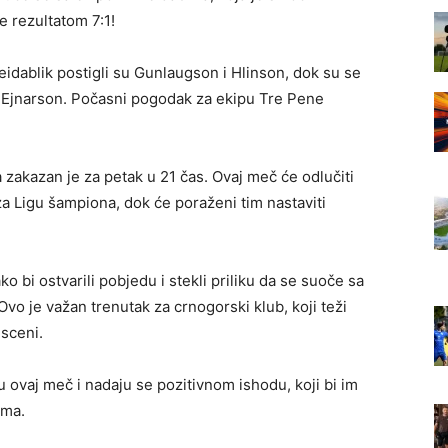
 rezultatom 7:1!
reidablik postigli su Gunlaugson i Hlinson, dok su se
 i Ejnarson. Počasni pogodak za ekipu Tre Pene
 zakazan je za petak u 21 čas. Ovaj meč će odlučiti
 za Ligu šampiona, dok će poraženi tim nastaviti
 bi ostvarili pobjedu i stekli priliku da se suoče sa
vo je važan trenutak za crnogorski klub, koji teži
sceni.
 ovaj meč i nadaju se pozitivnom ishodu, koji bi im
ima.