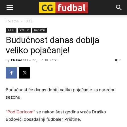
CG-
Početna
1.CFL
1.CFL
feature
Transferi
Fudbal
Budućnost danas dobija
veliko pojačanje!
By
CG Fudbal
-
22 Jul 2018. 22:50
0
Budućnost će danas dobiti veliko pojačanje za narednu
sezonu.
“
Pod Goricom
” se nakon šest godina vraća Draško
Božović, dosadašnji fudbaler Prištine.