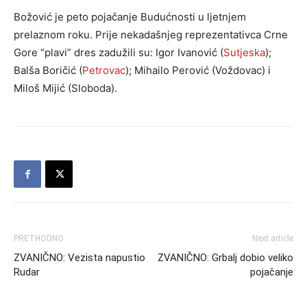
Božović je peto pojačanje Budućnosti u ljetnjem
prelaznom roku. Prije nekadašnjeg reprezentativca Crne
Gore “plavi” dres zadužili su: Igor Ivanović (
Sutjeska
);
Balša Boričić (
Petrovac
); Mihailo Perović (Voždovac) i
Miloš Mijić (Sloboda).
PRETHODNO
Next article
ZVANIČNO: Vezista napustio
ZVANIČNO: Grbalj dobio veliko
Rudar
pojačanje