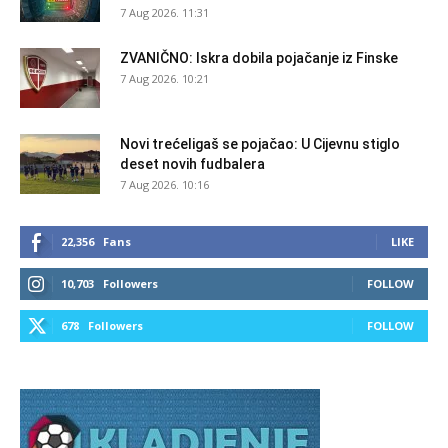
7 Aug 2026. 11:31
ZVANIČNO: Iskra dobila pojačanje iz Finske
7 Aug 2026. 10:21
Novi trećeligaš se pojačao: U Cijevnu stiglo
deset novih fudbalera
7 Aug 2026. 10:16
22,356
Fans
LIKE
10,703
Followers
FOLLOW
678
Followers
FOLLOW