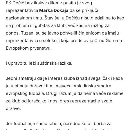
FK Dečić bez ikakve dileme pustio je svog
reprezentativca
Marka Đokaja
da se priključi
nacionalnom timu. Štaviše, u Dečiću nisu gledali na to kao
na problem ili gubitak za klub, već kao na razlog za
ponos. Tuzani su se javno pohvalili činjenicom da imaju
reprezentativca u selekciji koja predstavlja Crnu Goru na
Evropskom prvenstvu.
I upravo tu leži suštinska razlika.
Jedni smatraju da je interes kluba iznad svega, čak i kada
je u pitanju državni tim i najveća omladinska smotra
evropskog fudbala. Drugi razumiju da nema veće reklame
za klub od igrača koji nosi dres reprezentacije svoje
države.
Jer fudbal nije samo tabela, naredno kolo i borba za