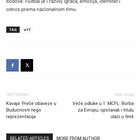
bodove. Fudbal je i razvoj igrača, emocija, identitet i
odnos prema nacionalnom timu.
TAG
u17
PRETHODNO
Next article
Kavaja: Preče obaveze u
Veče odluke u 1. MCFL: Borba
Budućnosti nego
za Evropu, opstanak i titulu
reprezentacija
ulazi u finiš
RELATED ARTICLES
MORE FROM AUTHOR