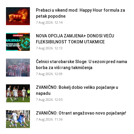
Prebaci u vikend mod: Happy Hour formula za
petak popodne
7 Aug 2026. 12:14
NOVA OPCIJA ZAMJENA+ DONOSI VEĆU
FLEKSIBILNOST TOKOM UTAKMICE
7 Aug 2026. 12:13
Čelnici starobarske Sloge: U sezoni pred nama
borba za viši rang takmičenja
7 Aug 2026. 12:09
ZVANIČNO: Bokelj dobio veliko pojačanje u
napadu
7 Aug 2026. 12:05
ZVANIČNO: Otrant angažovao novo pojačanje!
7 Aug 2026. 11:36