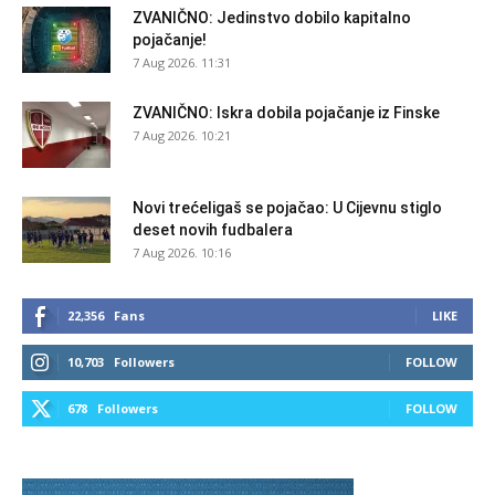
ZVANIČNO: Jedinstvo dobilo kapitalno
pojačanje!
7 Aug 2026. 11:31
ZVANIČNO: Iskra dobila pojačanje iz Finske
7 Aug 2026. 10:21
Novi trećeligaš se pojačao: U Cijevnu stiglo
deset novih fudbalera
7 Aug 2026. 10:16
22,356
Fans
LIKE
10,703
Followers
FOLLOW
678
Followers
FOLLOW