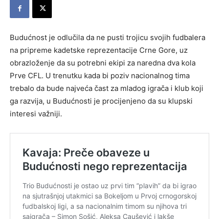
Budućnost je odlučila da ne pusti trojicu svojih fudbalera
na pripreme kadetske reprezentacije Crne Gore, uz
obrazloženje da su potrebni ekipi za naredna dva kola
Prve CFL. U trenutku kada bi poziv nacionalnog tima
trebalo da bude najveća čast za mladog igrača i klub koji
ga razvija, u Budućnosti je procijenjeno da su klupski
interesi važniji.