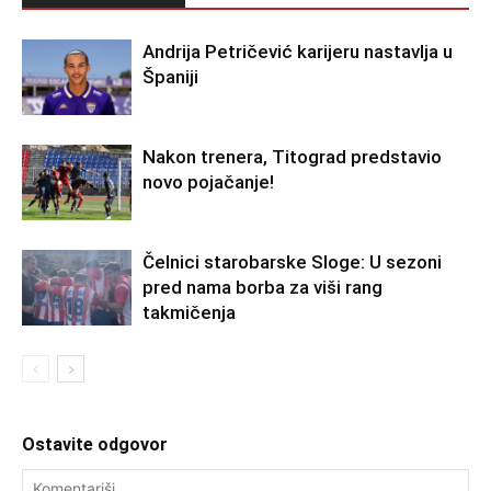
Andrija Petričević karijeru nastavlja u
Španiji
Nakon trenera, Titograd predstavio
novo pojačanje!
Čelnici starobarske Sloge: U sezoni
pred nama borba za viši rang
takmičenja
Ostavite odgovor