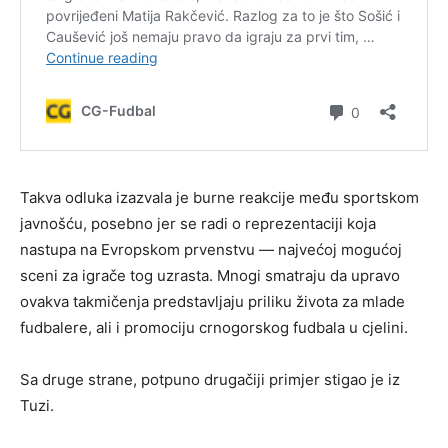
Takva odluka izazvala je burne reakcije među sportskom
javnošću, posebno jer se radi o reprezentaciji koja
nastupa na Evropskom prvenstvu — najvećoj mogućoj
sceni za igrače tog uzrasta. Mnogi smatraju da upravo
ovakva takmičenja predstavljaju priliku života za mlade
fudbalere, ali i promociju crnogorskog fudbala u cjelini.
Sa druge strane, potpuno drugačiji primjer stigao je iz
Tuzi.