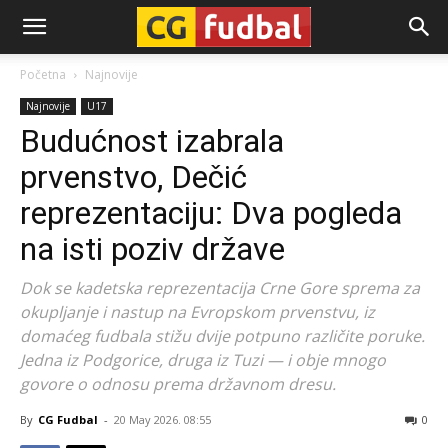
CG-
Početna
Najnovije
Najnovije
U17
Fudbal
Budućnost izabrala
prvenstvo, Dečić
reprezentaciju: Dva pogleda
na isti poziv države
Dok se kadetska reprezentacija Crne Gore sprema za
okupljanje i nastup na Evropskom prvenstvu, iz
domaćeg fudbala stižu dvije potpuno različite poruke.
Jedna iz Podgorice, druga iz Tuzi — i obje mnogo
govore o odnosu prema državnom dresu.
By
CG Fudbal
-
20 May 2026. 08:55
0