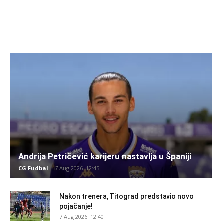
Andrija Petričević karijeru nastavlja u Španiji
CG Fudbal
-
7 Aug 2026. 12:45
Nakon trenera, Titograd predstavio novo
pojačanje!
7 Aug 2026. 12:40