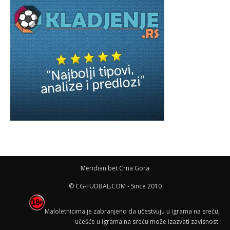
Meridian bet Crna Gora
© CG-FUDBAL.COM - Since 2010
Maloletnicima je zabranjeno da učestvuju u igrama na sreću,
učešće u igrama na sreću može izazvati zavisnost.