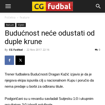
CG-
Početna
feature
feature
Vijesti
Fudbal
Budućnost neće odustati od
duple krune
By
CG Fudbal
-
22 Nov 2017. 22:16
0
Trener fudbalera Budućnosti Dragan Kažić izjavio je da je
njegova ekipa ispunila cilj u nacionalnom Kupu i poručio da
nema predaje u borbi za odbranu titule.
Podgoričani su u revanšu savladali Sutjesku 1:0 i ukupnim
rezultatom 3:0 izborili polufinale.