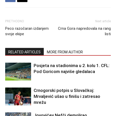
PRETHODNO
Next article
Peco razočaran izdanjem
Crna Gora napredovala na rang
svoje ekipe
listi
RELATED ARTICLES
MORE FROM AUTHOR
Posjeta na stadionima u 2. kolu 1. CFL:
Pod Goricom najviše gledalaca
Crnogorski potpis u Slovačkoj:
Mrvaljević ušao u finišu i zatresao
mrežu
Jovovićev Nefči demolirao