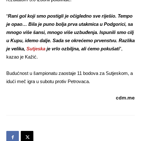
“
Rani gol koji smo postigli je očigledno sve riješio. Tempo
je opao… Bila je puno bolja prva utakmica u Podgorici, sa
mnogo više šansi, mnogo više uzbuđenja. Ispunili smo cilj
u Kupu, idemo dalje. Sada se okrećemo prvenstvu. Razlika
je velika,
Sutjeska
je vrlo ozbiljna, ali ćemo pokušati
”,
kazao je Kažić.
Budućnost u šampionatu zaostaje 11 bodova za Sutjeskom, a
idući meč igra u subotu protiv Petrovaca.
cdm.me