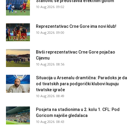
Stanović se predstavila efektnim golom
10 Aug 2026. 09:02
Reprezentativac Crne Gore ima novi klub!
10 Aug 2026. 09:00
Bivši reprezentativac Crne Gore pojačao
Cijevnu
10 Aug 2026. 08:56
Situacija u Arsenalu dramtična: Paradoks je da
od tivatskih para podgorički klubovi kupuju
tivatske igrače
10 Aug 2026. 08:49
Posjeta na stadionima u 2. kolu 1. CFL: Pod
Goricom najviše gledalaca
10 Aug 2026. 08:43