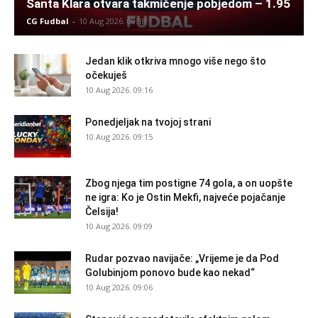
Santa Klara otvara takmičenje pobjedom – 1.95
CG Fudbal
-
10 Aug 2026. 09:18
Jedan klik otkriva mnogo više nego što
očekuješ
10 Aug 2026. 09:16
Ponedjeljak na tvojoj strani
10 Aug 2026. 09:15
Zbog njega tim postigne 74 gola, a on uopšte
ne igra: Ko je Ostin Mekfi, najveće pojačanje
Čelsija!
10 Aug 2026. 09:09
Rudar pozvao navijače: „Vrijeme je da Pod
Golubinjom ponovo bude kao nekad“
10 Aug 2026. 09:06