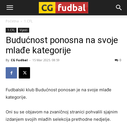
CG-
Početna
1.CFL
1.CFL
Vijesti
Fudbal
Budućnost ponosna na svoje
mlađe kategorije
By
CG Fudbal
-
15 Mar 2025. 08:59
0
Fudbalski klub Budućnost ponosan je na svoje mlađe
kategorije.
Oni su se objavom na zvaničnoj stranici pohvalili sjajnim
izdanjem svojih mlađih selekcija prethodne nedjelje.