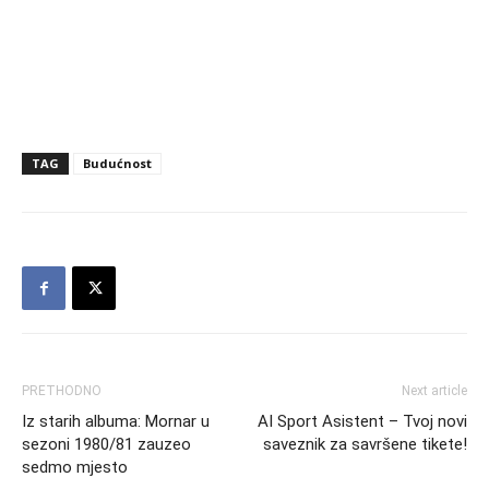
TAG
Budućnost
PRETHODNO
Next article
Iz starih albuma: Mornar u
AI Sport Asistent – Tvoj novi
sezoni 1980/81 zauzeo
saveznik za savršene tikete!
sedmo mjesto