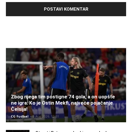
Zbog njega tim postigne 74 gola, a on uopšte
ne igra: Ko je Ostin Mekfi, najveće pojačanje
Čelsija!
CG Fudbal
-
9 Aug 2026. 12:51