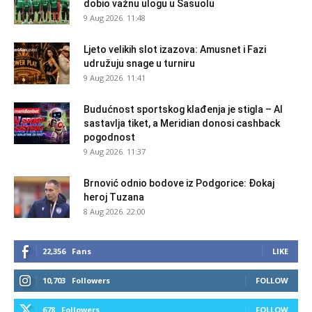
dobio važnu ulogu u Sasuolu
9 Aug 2026. 11:48
Ljeto velikih slot izazova: Amusnet i Fazi
udružuju snage u turniru
9 Aug 2026. 11:41
Budućnost sportskog klađenja je stigla – AI
sastavlja tiket, a Meridian donosi cashback
pogodnost
9 Aug 2026. 11:37
Brnović odnio bodove iz Podgorice: Đokaj
heroj Tuzana
8 Aug 2026. 22:00
22,356
Fans
LIKE
10,703
Followers
FOLLOW
678
Followers
FOLLOW