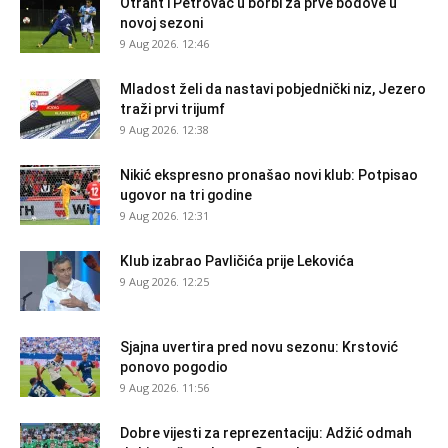
Otrant i Petrovac u borbi za prve bodove u
novoj sezoni
9 Aug 2026. 12:46
Mladost želi da nastavi pobjednički niz, Jezero
traži prvi trijumf
9 Aug 2026. 12:38
Nikić ekspresno pronašao novi klub: Potpisao
ugovor na tri godine
9 Aug 2026. 12:31
Klub izabrao Pavličića prije Lekovića
9 Aug 2026. 12:25
Sjajna uvertira pred novu sezonu: Krstović
ponovo pogodio
9 Aug 2026. 11:56
Dobre vijesti za reprezentaciju: Adžić odmah