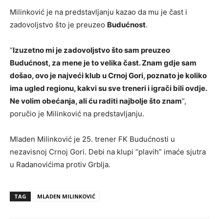
Milinković je na predstavljanju kazao da mu je čast i
zadovoljstvo što je preuzeo
Budućnost
.
“
Izuzetno mi je zadovoljstvo što sam preuzeo
Budućnost, za mene je to velika čast. Znam gdje sam
došao, ovo je najveći klub u Crnoj Gori, poznato je koliko
ima ugled regionu, kakvi su sve treneri i igrači bili ovdje.
Ne volim obećanja, ali ću raditi najbolje što znam
“,
poručio je Milinković na predstavljanju.
Mladen Milinković je 25. trener FK Budućnosti u
nezavisnoj Crnoj Gori. Debi na klupi “plavih” imaće sjutra
u Radanovićima protiv Grblja.
TAG
MLADEN MILINKOVIĆ