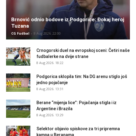
Brnović odnio bodove iz Podgorice: Đokaj heroj
Tuzana
CG Fudbal
-
8 Aug 2026. 22:00
Crnogorski duel na evropskoj sceni: Četiri naše
fudbalerke na dvije strane
8 Aug 2026. 18:22
Podgorica sklopila tim: Na DG arenu stiglo još
jedno pojačanje
8 Aug 2026. 13:31
Berane “mijenja lice”: Pojačanja stigla i iz
Argentine i Brazila
8 Aug 2026. 13:29
Selektor objavio spiskove za tri pripremna
kampa u Beranama