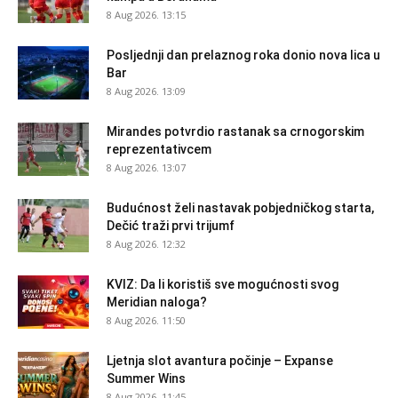
8 Aug 2026. 13:15
Posljednji dan prelaznog roka donio nova lica u
Bar
8 Aug 2026. 13:09
Mirandes potvrdio rastanak sa crnogorskim
reprezentativcem
8 Aug 2026. 13:07
Budućnost želi nastavak pobjedničkog starta,
Dečić traži prvi trijumf
8 Aug 2026. 12:32
KVIZ: Da li koristiš sve mogućnosti svog
Meridian naloga?
8 Aug 2026. 11:50
Ljetnja slot avantura počinje – Expanse
Summer Wins
8 Aug 2026. 11:45