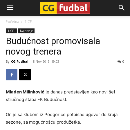
CG-
Početna
1.CFL
1.CFL
Najnovije
Fudbal
Budućnost promovisala
novog trenera
By
CG Fudbal
-
8 Nov 2019. 19:03
0
Mladen Milinković
je danas predstavljen kao novi šef
stručnog štaba FK Budućnost.
On je sa klubom iz Podgorice potpisao ugovor do kraja
sezone, sa mogućnošću produžetka.