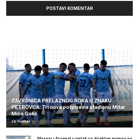
ZAVRŠNICA PRELAZNOG ROKA U ZNAKU
PETROVCA: Tri nova potpisa na stadionu Mitar
Mićo Goliš
CG Fudbal
-
6 Aug 2026. 12:26
Mornar i Arsenal u petak uz direktan prenos na