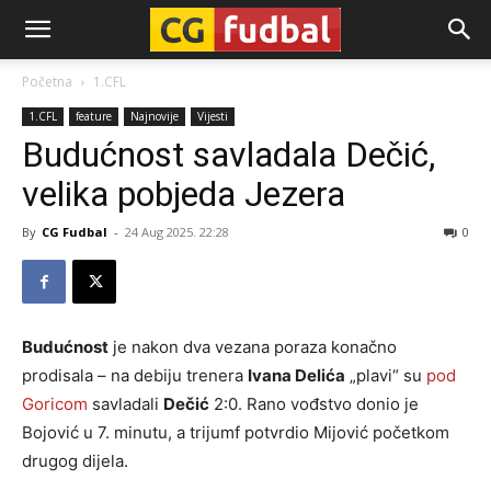
CG-
Početna
1.CFL
1.CFL
feature
Najnovije
Vijesti
Fudbal
Budućnost savladala Dečić,
velika pobjeda Jezera
By
CG Fudbal
-
24 Aug 2025. 22:28
0
Budućnost
je nakon dva vezana poraza konačno
prodisala – na debiju trenera
Ivana Delića
„plavi“ su
pod
Goricom
savladali
Dečić
2:0. Rano vođstvo donio je
Bojović u 7. minutu, a trijumf potvrdio Mijović početkom
drugog dijela.