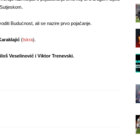
 Sutjeskom.
voditi Budućnost, ali se nazire prvo pojačanje.
Karaklajić
(
Iskra
).
loš Veselinović i Viktor Trenevski.