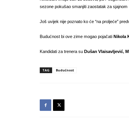
sezone pokušao smanjiti zaostatak za sjajnom
Još uvijek nije poznato ko će “na proljeće” pred
Budućnost bi ove zime mogao pojačati
Nikola 
Kandidati za trenera su
Dušan Vlaisavljević, Mi
TAG
Budućnost