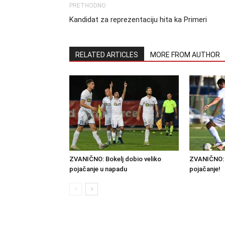
PRETHODNO
Kandidat za reprezentaciju hita ka Primeri
RELATED ARTICLES
MORE FROM AUTHOR
ZVANIČNO: Bokelj dobio veliko
ZVANIČNO: 
pojačanje u napadu
pojačanje!