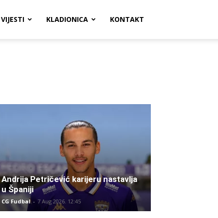
VIJESTI
KLADIONICA
KONTAKT
Andrija Petričević karijeru nastavlja
u Španiji
CG Fudbal
-
7 Aug 2026. 12:45