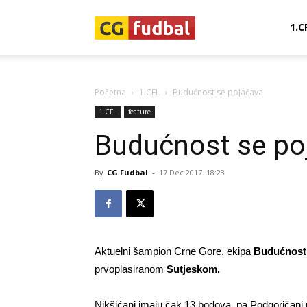
CG-
1.C
Fudbal
Početna
1.CFL
Budućnost se pojačava
1.CFL
feature
Budućnost se po
By
CG Fudbal
-
17 Dec 2017. 18:23
Aktuelni šampion Crne Gore, ekipa
Budućnost
prvoplasiranom
Sutjeskom.
Nikšićani imaju čak 13 bodova, pa Podgoričani m