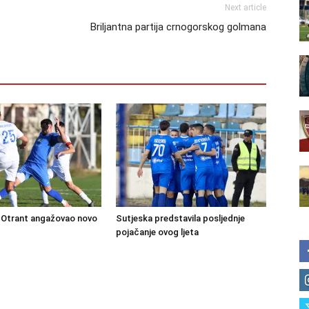
Next article
Briljantna partija crnogorskog golmana
Otrant angažovao novo
Sutjeska predstavila posljednje
pojačanje ovog ljeta