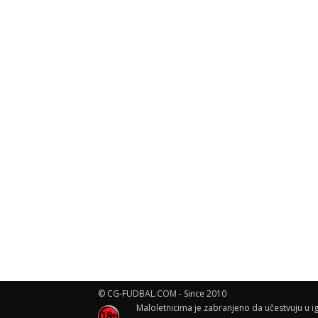
© CG-FUDBAL.COM - Since 2010
Maloletnicima je zabranjeno da učestvuju u ig