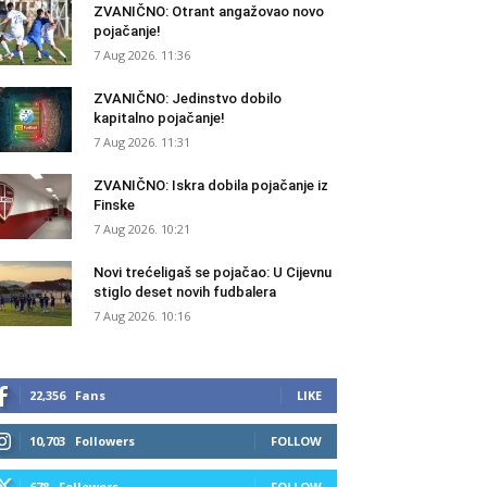
ZVANIČNO: Otrant angažovao novo
pojačanje!
7 Aug 2026. 11:36
ZVANIČNO: Jedinstvo dobilo
kapitalno pojačanje!
7 Aug 2026. 11:31
ZVANIČNO: Iskra dobila pojačanje iz
Finske
7 Aug 2026. 10:21
Novi trećeligaš se pojačao: U Cijevnu
stiglo deset novih fudbalera
7 Aug 2026. 10:16
22,356
Fans
LIKE
10,703
Followers
FOLLOW
678
Followers
FOLLOW