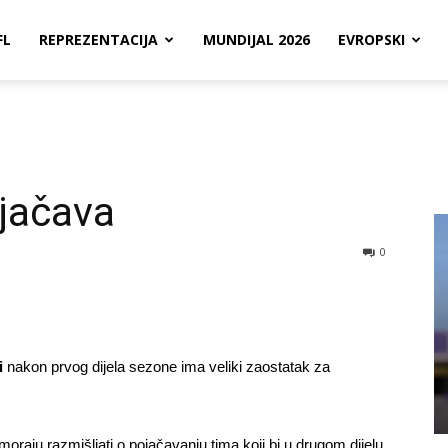
FL
REPREZENTACIJA
MUNDIJAL 2026
EVROPSKI
jačava
0
i
nakon prvog dijela sezone ima veliki zaostatak za
oraju razmišljati o pojačavanju tima koji bi u drugom dijelu