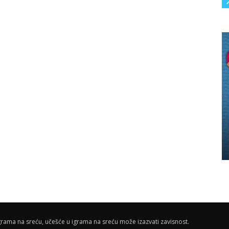
rama na sreću, učešće u igrama na sreću može izazvati zavisnost.