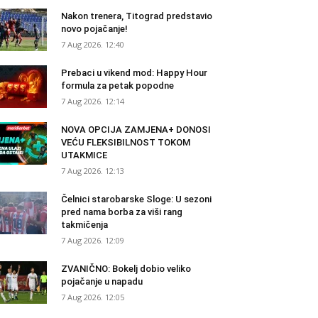
Nakon trenera, Titograd predstavio
novo pojačanje!
7 Aug 2026. 12:40
Prebaci u vikend mod: Happy Hour
formula za petak popodne
7 Aug 2026. 12:14
NOVA OPCIJA ZAMJENA+ DONOSI
VEĆU FLEKSIBILNOST TOKOM
UTAKMICE
7 Aug 2026. 12:13
Čelnici starobarske Sloge: U sezoni
pred nama borba za viši rang
takmičenja
7 Aug 2026. 12:09
ZVANIČNO: Bokelj dobio veliko
pojačanje u napadu
7 Aug 2026. 12:05