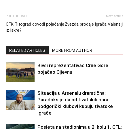
PRETHODNO
Next article
OFK Titograd dovodi pojačanje
Zvezda prodaje igrača Valensiji
iz Iskre?
RELATED ARTICLES
MORE FROM AUTHOR
Bivši reprezentativac Crne Gore
pojačao Cijevnu
Situacija u Arsenalu dramtična:
Paradoks je da od tivatskih para
podgorički klubovi kupuju tivatske
igrače
Posjeta na stadionima u 2. kolu 1. CFL: