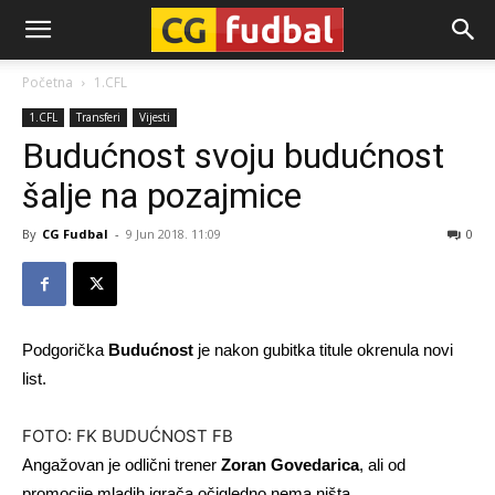
CG-
Početna
1.CFL
1.CFL
Transferi
Vijesti
Fudbal
Budućnost svoju budućnost
šalje na pozajmice
By
CG Fudbal
-
9 Jun 2018. 11:09
0
Podgorička
Budućnost
je nakon gubitka titule okrenula novi
list.
FOTO: FK BUDUĆNOST FB
Angažovan je odlični trener
Zoran Govedarica
, ali od
promocije mladih igrača očigledno nema ništa.