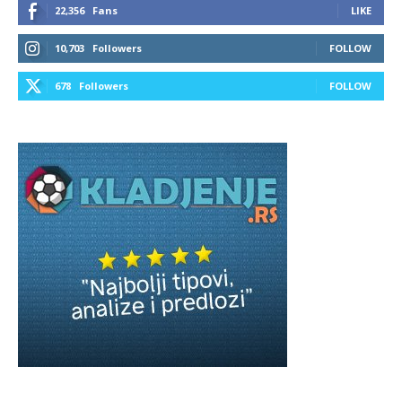
22,356
Fans
LIKE
10,703
Followers
FOLLOW
678
Followers
FOLLOW