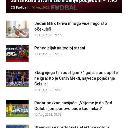
Santa Klara otvara takmičenje pobjedom – 1.95
CG Fudbal
-
10 Aug 2026. 09:18
Jedan klik otkriva mnogo više nego što
očekuješ
10 Aug 2026. 09:16
Ponedjeljak na tvojoj strani
10 Aug 2026. 09:15
Zbog njega tim postigne 74 gola, a on uopšte
ne igra: Ko je Ostin Mekfi, najveće pojačanje
Čelsija!
10 Aug 2026. 09:09
Rudar pozvao navijače: „Vrijeme je da Pod
Golubinjom ponovo bude kao nekad“
10 Aug 2026. 09:06
Stanović se predstavila efektnim golom