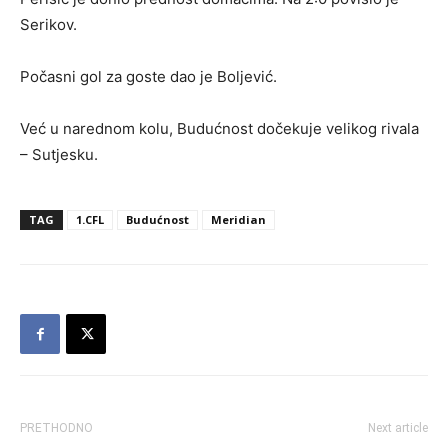
Serikov.
Počasni gol za goste dao je Boljević.
Već u narednom kolu, Budućnost dočekuje velikog rivala
– Sutjesku.
TAG
1.CFL
Budućnost
Meridian
PRETHODNO
Next article