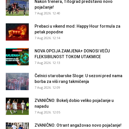
Nakon trenera, Titograd predstavio novo
pojačanje!
7 Aug 2026. 12:40
Prebaci u vikend mod: Happy Hour formula za
petak popodne
7 Aug 2026. 12:14
NOVA OPCIJA ZAMJENA+ DONOSI VEĆU
FLEKSIBILNOST TOKOM UTAKMICE
7 Aug 2026. 12:13
Čelnici starobarske Sloge: U sezoni pred nama
borba za viši rang takmičenja
7 Aug 2026. 12:09
ZVANIČNO: Bokelj dobio veliko pojačanje u
napadu
7 Aug 2026. 12:05
ZVANIČNO: Otrant angažovao novo pojačanje!