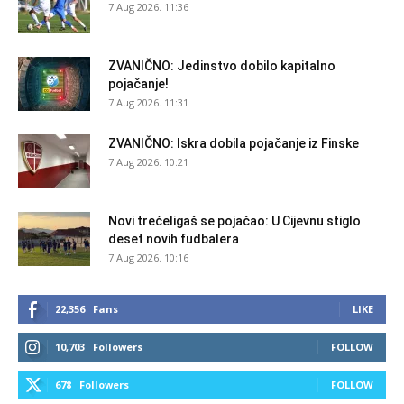
7 Aug 2026. 11:36
ZVANIČNO: Jedinstvo dobilo kapitalno
pojačanje!
7 Aug 2026. 11:31
ZVANIČNO: Iskra dobila pojačanje iz Finske
7 Aug 2026. 10:21
Novi trećeligaš se pojačao: U Cijevnu stiglo
deset novih fudbalera
7 Aug 2026. 10:16
22,356
Fans
LIKE
10,703
Followers
FOLLOW
678
Followers
FOLLOW