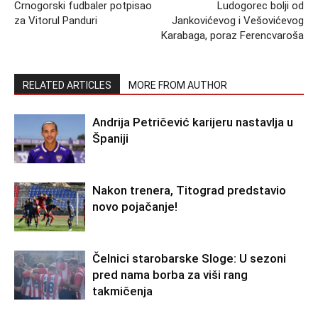
Crnogorski fudbaler potpisao
Ludogorec bolji od
za Vitorul Panduri
Jankovićevog i Vešovićevog
Karabaga, poraz Ferencvaroša
RELATED ARTICLES
MORE FROM AUTHOR
Andrija Petričević karijeru nastavlja u
Španiji
Nakon trenera, Titograd predstavio
novo pojačanje!
Čelnici starobarske Sloge: U sezoni
pred nama borba za viši rang
takmičenja