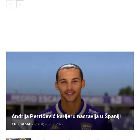
Andrija Petričević karijeru nastavlja u Španiji
CG Fudbal
-
7 Aug 2026. 12:45