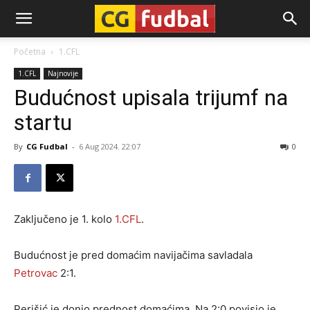
CG-
Početna
1.CFL
1.CFL
Najnovije
Fudbal
Budućnost upisala trijumf na
startu
By
CG Fudbal
-
6 Aug 2024. 22:07
0
Zaključeno je 1. kolo
1.CFL
.
Budućnost je pred domaćim navijačima savladala
Petrovac
2:1.
Perišić je donio prednost domaćima. Na 2:0 povisio je