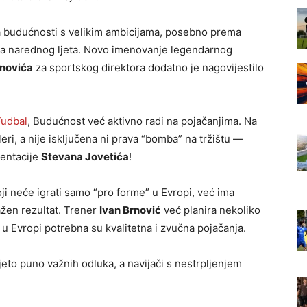
 budućnosti s velikim ambicijama, posebno prema
na narednog ljeta. Novo imenovanje legendarnog
novića
za sportskog direktora dodatno je nagovijestilo
udbal
, Budućnost već aktivno radi na pojačanjima. Na
leri, a nije isključena ni prava “bomba” na tržištu —
entacije
Stevana Jovetića
!
oji neće igrati samo “pro forme” u Evropi, već ima
ažen rezultat. Trener
Ivan Brnović
već planira nekoliko
 u Evropi potrebna su kvalitetna i zvučna pojačanja.
ljeto puno važnih odluka, a navijači s nestrpljenjem