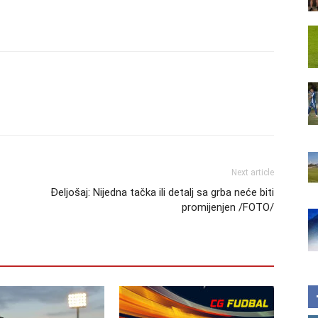
Next article
Đeljošaj: Nijedna tačka ili detalj sa grba neće biti
promijenjen /FOTO/