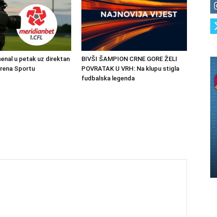
senal u petak uz direktan
BIVŠI ŠAMPION CRNE GORE ŽELI
Arena Sportu
POVRATAK U VRH: Na klupu stigla
fudbalska legenda