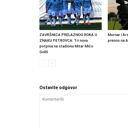
ZAVRŠNICA PRELAZNOG ROKA U
Mornar i Ar
ZNAKU PETROVCA: Tri nova
prenos na 
potpisa na stadionu Mitar Mićo
Goliš
Ostavite odgovor