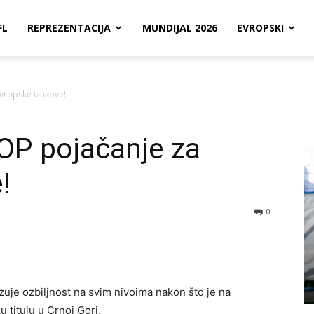
FL
REPREZENTACIJA
MUNDIJAL 2026
EVROPSKI
vropske izazove!
OP pojačanje za
!
0
zuje ozbiljnost na svim nivoima nakon što je na
 titulu u Crnoj Gori.