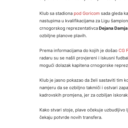
Klub sa stadiona
pod Goricom
sada gleda ka
nastupima u kvalifikacijama za Ligu šampio
crnogorskog reprezentativca
Dejana Damja
ozbiljne planove plavih.
Prema informacijama do kojih je došao
CG F
radaru su se našli provjereni i iskusni fudba
mogući dolazak kapitena crnogorske reprez
Klub je jasno pokazao da želi sastaviti tim k
namjeru da se ozbiljno takmiči i ostvari zap
kadrovskih promjena, jer za ozbiljan iskorak
Kako stvari stoje, plave očekuje uzbudljivo 
čekaju potvrde novih transfera.