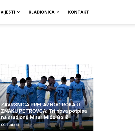
VIJESTI
KLADIONICA
KONTAKT
ZAVRŠNICA PRELAZNOG ROKA U
ZNAKU PETROVCA: Tri nova potpisa
na stadionu Mitar Mićo Goliš
CG Fudbal
-
6 Aug 2026. 12:26