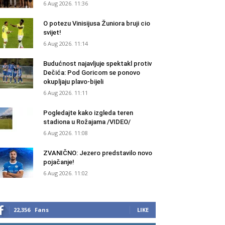
6 Aug 2026. 11:36
O potezu Vinisijusa Žuniora bruji cio
svijet!
6 Aug 2026. 11:14
Budućnost najavljuje spektakl protiv
Dečića: Pod Goricom se ponovo
okupljaju plavo-bijeli
6 Aug 2026. 11:11
Pogledajte kako izgleda teren
stadiona u Rožajama /VIDEO/
6 Aug 2026. 11:08
ZVANIČNO: Jezero predstavilo novo
pojačanje!
6 Aug 2026. 11:02
22,356
Fans
LIKE