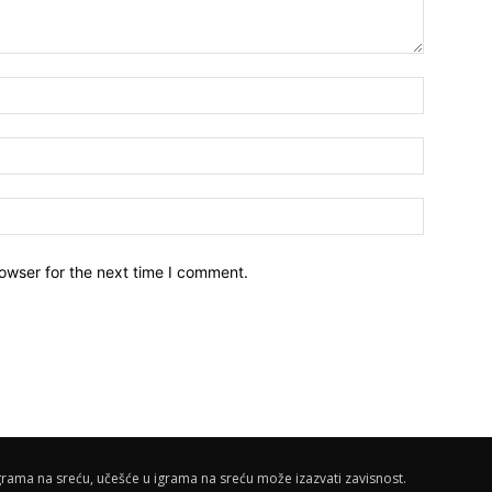
owser for the next time I comment.
rama na sreću, učešće u igrama na sreću može izazvati zavisnost.