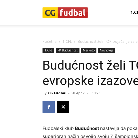
CG-
1.C
Fudbal
Početna
1.CFL
Budućnost želi TOP pojačanje za e
1.CFL
FK Budućnost
Merkato
Najnovije
Budućnost želi T
evropske izazove
By
CG Fudbal
-
28 Apr 2025. 10:23
Fudbalski klub
Budućnost
nastavlja da poka
superioran način osvojio svoju 7. šampionsku