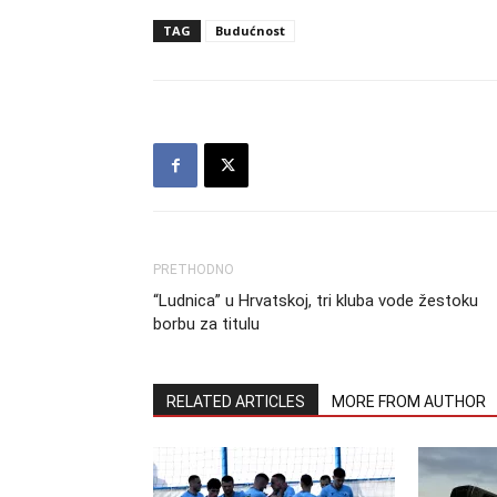
TAG
Budućnost
PRETHODNO
“Ludnica” u Hrvatskoj, tri kluba vode žestoku
borbu za titulu
RELATED ARTICLES
MORE FROM AUTHOR