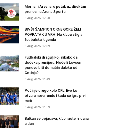
Mornar i Arsenal u petak uz direktan
prenos na Arena Sportu
6 Aug 2026. 12:20
BIVŠI ŠAMPION CRNE GORE ŽELI
POVRATAK U VRH: Na klupu stigla
fudbalska legenda
6 Aug 2026. 12:09
Fudbalski dragulj koji nikako da
dočeka premijeru: Hoće li Lovćen
ponovo biti domaćin daleko od
Cetinja?
6 Aug 2026. 11:49
Počinje drugo kolo CFL: Evo ko
otvara novu rundu i kada se igra prvi
meč
6 Aug 2026. 11:39
Balkan se pojačava, klub raste iz dana
u dan