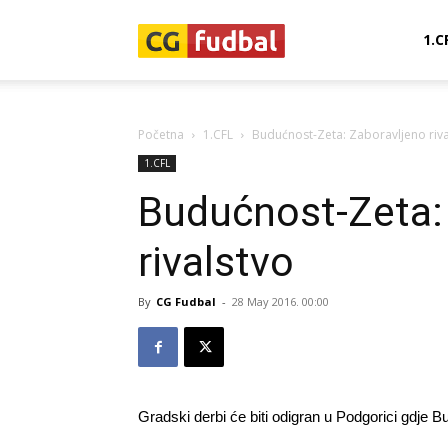
CG-
1.C
Fudbal
Početna
1.CFL
Budućnost-Zeta: Zaboravljeno riva
1.CFL
Budućnost-Zeta:
rivalstvo
By
CG Fudbal
-
28 May 2016. 00:00
Gradski derbi će biti odigran u Podgorici gdje