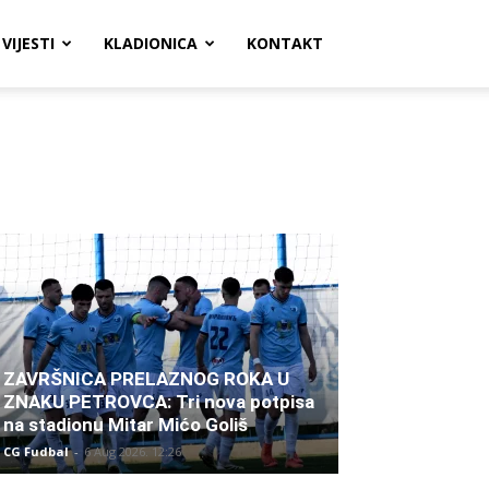
VIJESTI
KLADIONICA
KONTAKT
ZAVRŠNICA PRELAZNOG ROKA U
ZNAKU PETROVCA: Tri nova potpisa
na stadionu Mitar Mićo Goliš
CG Fudbal
-
6 Aug 2026. 12:26