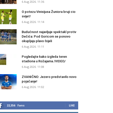
6 Aug 2026. 11:36
O potezu Vinisijusa Žuniora bruji cio
svijet!
6 Aug 2026. 11:14
Budućnost najavljuje spektakl protiv
Dečića: Pod Goricom se ponovo
okupljaju plavo-bijeli
6 Aug 2026. 11:11
Pogledajte kako izgleda teren
stadiona u Rožajama /VIDEO/
6 Aug 2026. 11:08
ZVANIČNO: Jezero predstavilo novo
pojačanje!
6 Aug 2026. 11:02
22,356
Fans
LIKE