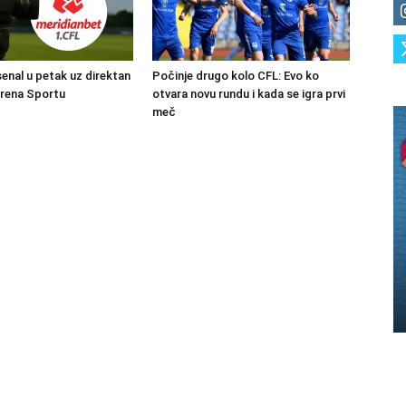
senal u petak uz direktan
Počinje drugo kolo CFL: Evo ko
Arena Sportu
otvara novu rundu i kada se igra prvi
meč