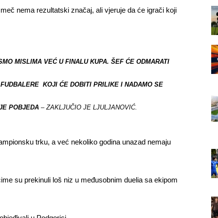
eč nema rezultatski značaj, ali vjeruje da će igrači koji
SMO MISLIMA VEĆ U FINALU KUPA. ŠEF ĆE ODMARATI
FUDBALERE KOJI ĆE DOBITI PRILIKE I NADAMO SE
 JE POBJEDA
– ZAKLJUČIO JE LJULJANOVIĆ.
šampionsku trku, a već nekoliko godina unazad nemaju
 čime su prekinuli loš niz u međusobnim duelia sa ekipom
bjeđivali u Podgorici.