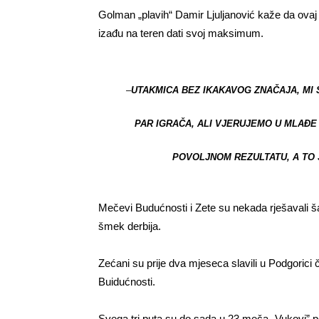
Golman „plavih“ Damir Ljuljanović kaže da ovaj m
izađu na teren dati svoj maksimum.
–
UTAKMICA BEZ IKAKAVOG ZNAČAJA, MI 
PAR IGRAČA, ALI VJERUJEMO U MLAĐE 
POVOLJNOM REZULTATU, A TO
Mečevi Budućnosti i Zete su nekada rješavali 
šmek derbija.
Zećani su prije dva mjeseca slavili u Podgorici
Buidućnosti.
Svega tri puta su do sada u 23 meča „Vukovi” po