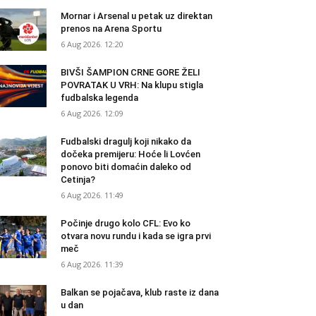
Mornar i Arsenal u petak uz direktan
prenos na Arena Sportu
6 Aug 2026. 12:20
BIVŠI ŠAMPION CRNE GORE ŽELI
POVRATAK U VRH: Na klupu stigla
fudbalska legenda
6 Aug 2026. 12:09
Fudbalski dragulj koji nikako da
dočeka premijeru: Hoće li Lovćen
ponovo biti domaćin daleko od
Cetinja?
6 Aug 2026. 11:49
Počinje drugo kolo CFL: Evo ko
otvara novu rundu i kada se igra prvi
meč
6 Aug 2026. 11:39
Balkan se pojačava, klub raste iz dana
u dan