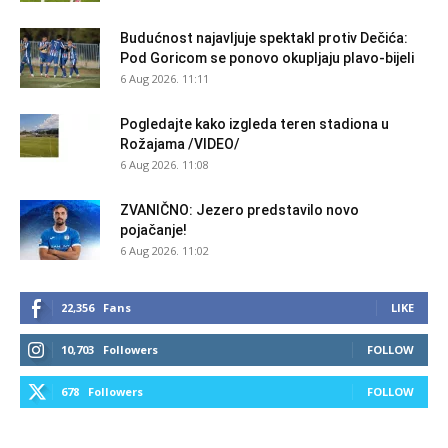
Budućnost najavljuje spektakl protiv Dečića:
Pod Goricom se ponovo okupljaju plavo-bijeli
6 Aug 2026. 11:11
Pogledajte kako izgleda teren stadiona u
Rožajama /VIDEO/
6 Aug 2026. 11:08
ZVANIČNO: Jezero predstavilo novo
pojačanje!
6 Aug 2026. 11:02
22,356
Fans
LIKE
10,703
Followers
FOLLOW
678
Followers
FOLLOW