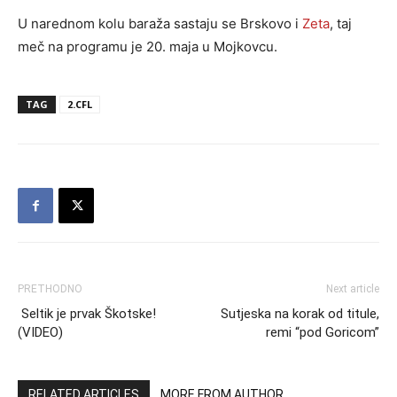
U narednom kolu baraža sastaju se Brskovo i
Zeta
, taj
meč na programu je 20. maja u Mojkovcu.
TAG
2.CFL
PRETHODNO
Next article
Seltik je prvak Škotske!
Sutjeska na korak od titule,
(VIDEO)
remi “pod Goricom”
RELATED ARTICLES
MORE FROM AUTHOR