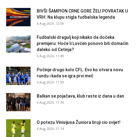
BIVŠI ŠAMPION CRNE GORE ŽELI POVRATAK U
VRH: Na klupu stigla fudbalska legenda
6 Aug 2026. 12:09
Fudbalski dragulj koji nikako da dočeka
premijeru: Hoće li Lovćen ponovo biti domaćin
daleko od Cetinja?
6 Aug 2026. 11:49
Počinje drugo kolo CFL: Evo ko otvara novu
rundu i kada se igra prvi meč
6 Aug 2026. 11:39
Balkan se pojačava, klub raste iz dana u dan
6 Aug 2026. 11:36
O potezu Vinisijusa Žuniora bruji cio svijet!
6 Aug 2026. 11:14