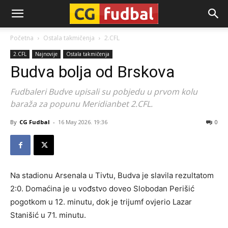
CG-
Početna
Ostala takmičenja
2.CFL
2.CFL
Najnovije
Ostala takmičenja
Fudbal
Budva bolja od Brskova
Fudbaleri Budve upisali su pobjedu u prvom kolu
baraža za popunu Meridianbet 2.CFL.
By
CG Fudbal
-
16 May 2026. 19:36
0
Na stadionu Arsenala u Tivtu, Budva je slavila rezultatom
2:0. Domaćina je u vođstvo doveo Slobodan Perišić
pogotkom u 12. minutu, dok je trijumf ovjerio Lazar
Stanišić u 71. minutu.