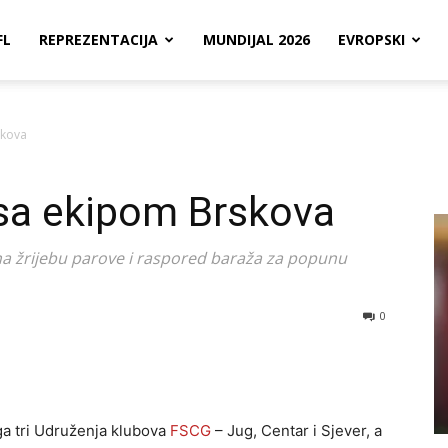
FL
REPREZENTACIJA
MUNDIJAL 2026
EVROPSKI
skova
 sa ekipom Brskova
na žrijebu parove i raspored baraža za popunu
0
ga tri Udruženja klubova
FSCG
– Jug, Centar i Sjever, a