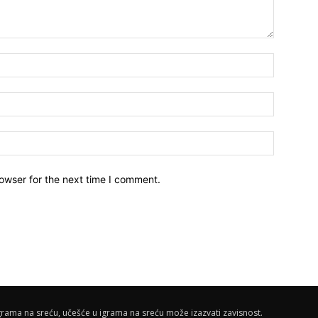
owser for the next time I comment.
rama na sreću, učešće u igrama na sreću može izazvati zavisnost.