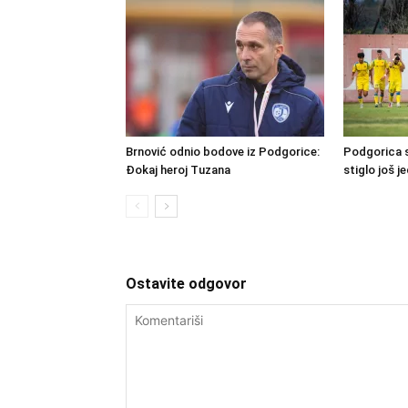
Brnović odnio bodove iz Podgorice:
Podgorica s
Đokaj heroj Tuzana
stiglo još j
Ostavite odgovor