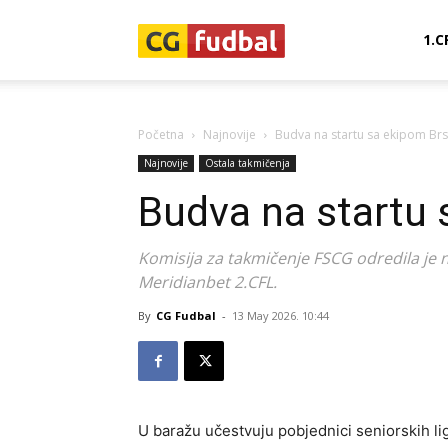
CG-
1.C
Fudbal
Početna
Najnovije
Budva na startu sa ekipom Br
Najnovije
Ostala takmičenja
Budva na startu
Komisija za takmičenje FSCG odredila je 
Meridianbet 2.CFL.
By
CG Fudbal
-
13 May 2026. 10:44
U baražu učestvuju pobjednici seniorskih li