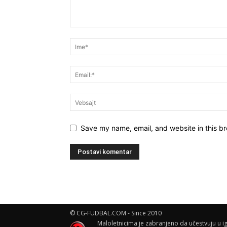
Save my name, email, and website in this br
© CG-FUDBAL.COM - Since 2010
Maloletnicima je zabranjeno da učestvuju u ig