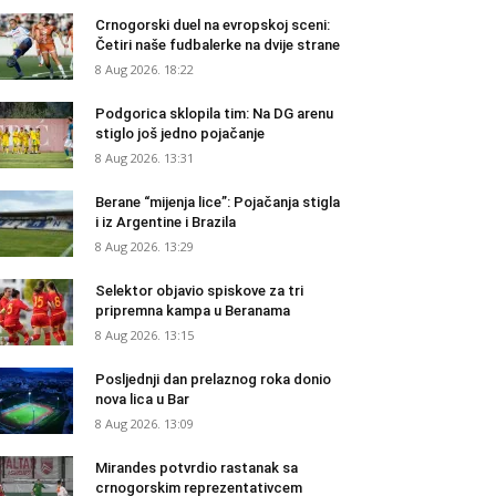
Crnogorski duel na evropskoj sceni:
Četiri naše fudbalerke na dvije strane
8 Aug 2026. 18:22
Podgorica sklopila tim: Na DG arenu
stiglo još jedno pojačanje
8 Aug 2026. 13:31
Berane “mijenja lice”: Pojačanja stigla
i iz Argentine i Brazila
8 Aug 2026. 13:29
Selektor objavio spiskove za tri
pripremna kampa u Beranama
8 Aug 2026. 13:15
Posljednji dan prelaznog roka donio
nova lica u Bar
8 Aug 2026. 13:09
Mirandes potvrdio rastanak sa
crnogorskim reprezentativcem