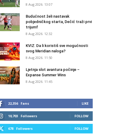
8 Aug 2026. 13:07
Budućnost želi nastavak
pobjedničkog starta, Dečić traži prvi
trijumf
8 Aug 2026. 12:32
KVIZ: Da li koristiš sve mogućnosti
svog Meridian naloga?
8 Aug 2026. 11:50
Ljetnja slot avantura počinje –
Expanse Summer Wins
8 Aug 2026. 11:45
22,356
Fans
LIKE
10,703
Followers
FOLLOW
678
Followers
FOLLOW