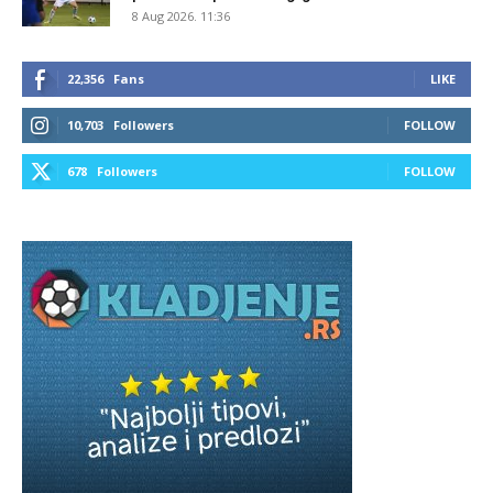
8 Aug 2026. 11:36
22,356
Fans
LIKE
10,703
Followers
FOLLOW
678
Followers
FOLLOW