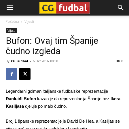
CG-
Početna
Vijesti
Vijesti
Fudbal
Bufon: Ovaj tim Španije
čudno izgleda
By
CG Fudbal
-
6 Oct 2016. 00:00
0
Legendarni golman italijanske fudbalske reprezentacije
Đanluiđi Bufon
kazao je da reprezentacija Španije bez
Ikera
Kasiljasa
djeluje po malo čudno.
Broj 1 španske reprezentacije je David De Hea, a Kasiljas se
nije ni našao na spisku selektora Lopetegija.