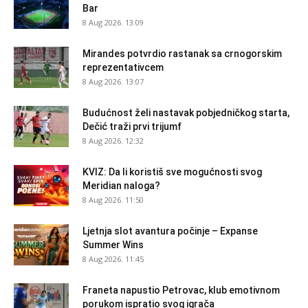
Bar
8 Aug 2026. 13:09
Mirandes potvrdio rastanak sa crnogorskim
reprezentativcem
8 Aug 2026. 13:07
Budućnost želi nastavak pobjedničkog starta,
Dečić traži prvi trijumf
8 Aug 2026. 12:32
KVIZ: Da li koristiš sve mogućnosti svog
Meridian naloga?
8 Aug 2026. 11:50
Ljetnja slot avantura počinje – Expanse
Summer Wins
8 Aug 2026. 11:45
Franeta napustio Petrovac, klub emotivnom
porukom ispratio svog igrača