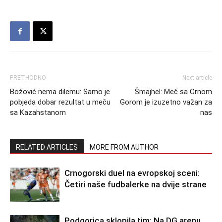
PRETHODNO
Next article
Božović nema dilemu: Samo je
Šmajhel: Meč sa Crnom
pobjeda dobar rezultat u meču
Gorom je izuzetno važan za
sa Kazahstanom
nas
RELATED ARTICLES
MORE FROM AUTHOR
Crnogorski duel na evropskoj sceni:
Četiri naše fudbalerke na dvije strane
Podgorica sklopila tim: Na DG arenu