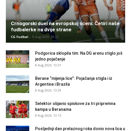
Crnogorski duel na evropskoj sceni: Četiri naše
fudbalerke na dvije strane
CG Fudbal
-
8 Aug 2026. 18:22
Podgorica sklopila tim: Na DG arenu stiglo još
jedno pojačanje
8 Aug 2026. 13:31
Berane “mijenja lice”: Pojačanja stigla i iz
Argentine i Brazila
8 Aug 2026. 13:29
Selektor objavio spiskove za tri pripremna
kampa u Beranama
8 Aug 2026. 13:15
Posljednji dan prelaznog roka donio nova lica u