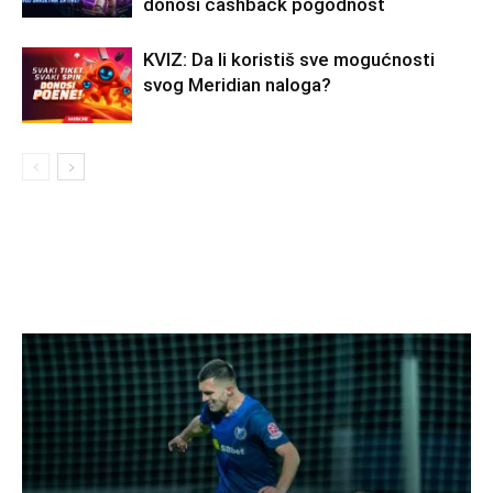
donosi cashback pogodnost
KVIZ: Da li koristiš sve mogućnosti
svog Meridian naloga?