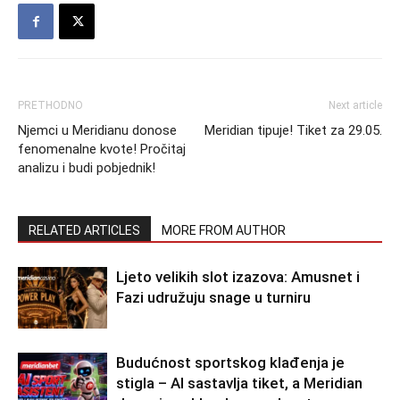
PRETHODNO
Next article
Njemci u Meridianu donose
Meridian tipuje! Tiket za 29.05.
fenomenalne kvote! Pročitaj
analizu i budi pobjednik!
RELATED ARTICLES
MORE FROM AUTHOR
Ljeto velikih slot izazova: Amusnet i
Fazi udružuju snage u turniru
Budućnost sportskog klađenja je
stigla – AI sastavlja tiket, a Meridian