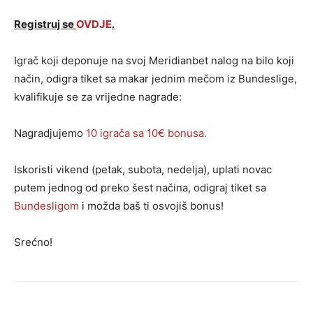
Registruj se
OVDJE
.
Igrač koji deponuje na svoj Meridianbet nalog na bilo koji
način, odigra tiket sa makar jednim mečom iz Bundeslige,
kvalifikuje se za vrijedne nagrade:
Nagradjujemo
10 igrača sa 10€ bonusa.
Iskoristi vikend (petak, subota, nedelja), uplati novac
putem jednog od preko šest načina, odigraj tiket sa
Bundesligom
i možda baš ti osvojiš bonus!
Srećno!