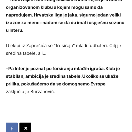
organizovanom klubu u kojem mogu samo da
napredujem. Hrvatska liga je jaka, sigurno jedan veliki
izazov za mene i nadam se da ću imati uspješnu sezonu
u Interu.
U ekipi iz Zaprešića se “frosiraju” mladi fudbaleri. Cilj je
sredina tabele, ali…
–
Pa Inter je poznat po forsiranju mlađih igrača. Klub je
stabilan, ambicija je sredina tabele. Ukoliko se ukaže
prilika, pokušaćemo da se domognemo Evrope
–
zaključio je Burzanović.