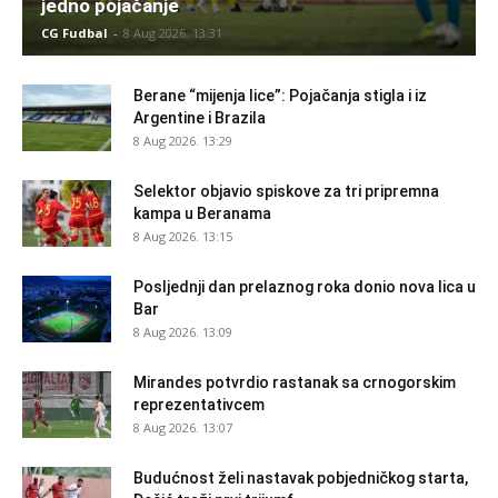
jedno pojačanje
CG Fudbal
-
8 Aug 2026. 13:31
Berane “mijenja lice”: Pojačanja stigla i iz
Argentine i Brazila
8 Aug 2026. 13:29
Selektor objavio spiskove za tri pripremna
kampa u Beranama
8 Aug 2026. 13:15
Posljednji dan prelaznog roka donio nova lica u
Bar
8 Aug 2026. 13:09
Mirandes potvrdio rastanak sa crnogorskim
reprezentativcem
8 Aug 2026. 13:07
Budućnost želi nastavak pobjedničkog starta,