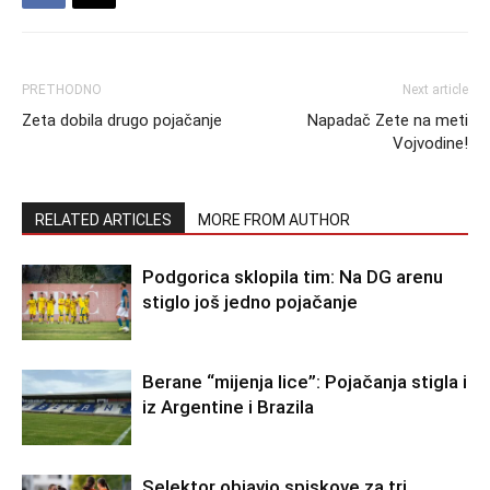
PRETHODNO
Next article
Zeta dobila drugo pojačanje
Napadač Zete na meti
Vojvodine!
RELATED ARTICLES
MORE FROM AUTHOR
Podgorica sklopila tim: Na DG arenu
stiglo još jedno pojačanje
Berane “mijenja lice”: Pojačanja stigla i
iz Argentine i Brazila
Selektor objavio spiskove za tri