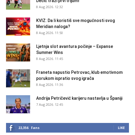
Dečić traži prvi trijumf
8 Aug 2026. 12:32
KVIZ: Da li koristiš sve mogućnosti svog
Meridian naloga?
8 Aug 2026. 11:50
Ljetnja slot avantura počinje – Expanse
Summer Wins
8 Aug 2026. 11:45
Franeta napustio Petrovac, klub emotivnom
porukom ispratio svog igrača
8 Aug 2026. 11:36
Andrija Petričević karijeru nastavlja u Španiji
7 Aug 2026. 12:45
22,356
Fans
LIKE