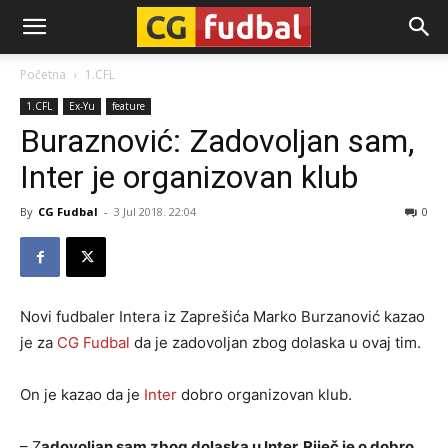
CG-
Početna
1.CFL
1.CFL
Ex-Yu
feature
Fudbal
Buraznović: Zadovoljan sam,
Inter je organizovan klub
By
CG Fudbal
-
3 Jul 2018. 22:04
0
Novi fudbaler Intera iz Zaprešića Marko Burzanović kazao
je za
CG Fudbal
da je zadovoljan zbog dolaska u ovaj tim.
On je kazao da je
Inter
dobro organizovan klub.
– Z
adovoljan sam zbog dolaska u Inter. Riječ je o dobro