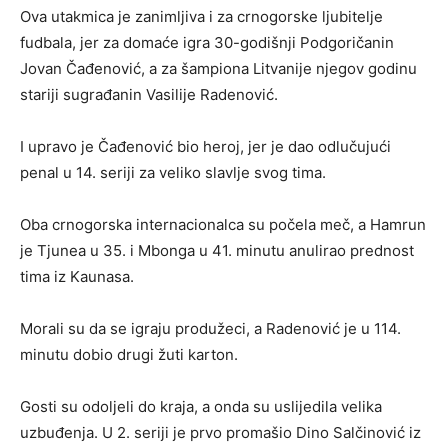
Ova utakmica je zanimljiva i za crnogorske ljubitelje
fudbala, jer za domaće igra 30-godišnji Podgoričanin
Jovan Čađenović, a za šampiona Litvanije njegov godinu
stariji sugrađanin Vasilije Radenović.
I upravo je Čađenović bio heroj, jer je dao odlučujući
penal u 14. seriji za veliko slavlje svog tima.
Oba crnogorska internacionalca su počela meč, a Hamrun
je Tjunea u 35. i Mbonga u 41. minutu anulirao prednost
tima iz Kaunasa.
Morali su da se igraju produžeci, a Radenović je u 114.
minutu dobio drugi žuti karton.
Gosti su odoljeli do kraja, a onda su uslijedila velika
uzbuđenja. U 2. seriji je prvo promašio Dino Salčinović iz