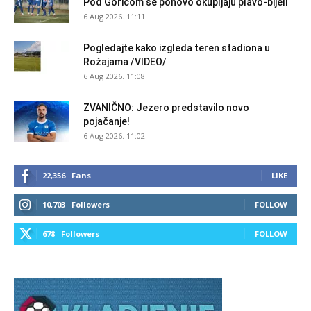
Pod Goricom se ponovo okupljaju plavo-bijeli
6 Aug 2026. 11:11
Pogledajte kako izgleda teren stadiona u
Rožajama /VIDEO/
6 Aug 2026. 11:08
ZVANIČNO: Jezero predstavilo novo
pojačanje!
6 Aug 2026. 11:02
22,356
Fans
LIKE
10,703
Followers
FOLLOW
678
Followers
FOLLOW