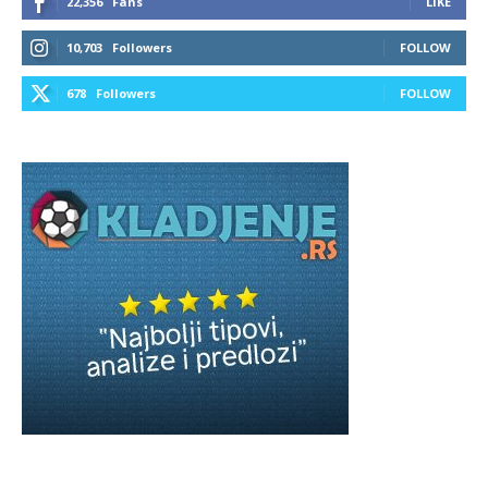
22,356
Fans
LIKE
10,703
Followers
FOLLOW
678
Followers
FOLLOW