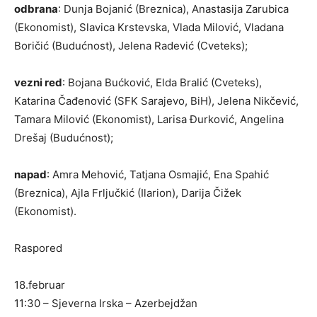
odbrana
: Dunja Bojanić (Breznica), Anastasija Zarubica
(Ekonomist), Slavica Krstevska, Vlada Milović, Vladana
Boričić (Budućnost), Jelena Radević (Cveteks);
vezni red
: Bojana Bućković, Elda Bralić (Cveteks),
Katarina Čađenović (SFK Sarajevo, BiH), Jelena Nikčević,
Tamara Milović (Ekonomist), Larisa Đurković, Angelina
Drešaj (Budućnost);
napad
: Amra Mehović, Tatjana Osmajić, Ena Spahić
(Breznica), Ajla Frljučkić (Ilarion), Darija Čižek
(Ekonomist).
Raspored
18.februar
11:30 – Sjeverna Irska – Azerbejdžan