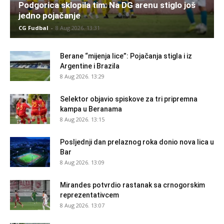
Podgorica sklopila tim: Na DG arenu stiglo još
jedno pojačanje
CG Fudbal
-
8 Aug 2026. 13:31
Berane “mijenja lice”: Pojačanja stigla i iz
Argentine i Brazila
8 Aug 2026. 13:29
Selektor objavio spiskove za tri pripremna
kampa u Beranama
8 Aug 2026. 13:15
Posljednji dan prelaznog roka donio nova lica u
Bar
8 Aug 2026. 13:09
Mirandes potvrdio rastanak sa crnogorskim
reprezentativcem
8 Aug 2026. 13:07