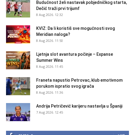
Budućnost želi nastavak pobjedničkog starta,
Dečić traži prvi trijumf
8 Aug 2026. 12:32
KVIZ: Da li koristiš sve mogućnosti svog
Meridian naloga?
8 Aug 2026. 11:50
Ljetnja slot avantura počinje – Expanse
Summer Wins
8 Aug 2026. 11:45
Franeta napustio Petrovac, klub emotivnom
porukom ispratio svog igrača
8 Aug 2026. 11:36
Andrija Petričević karijeru nastavlja u Španiji
7 Aug 2026. 12:45