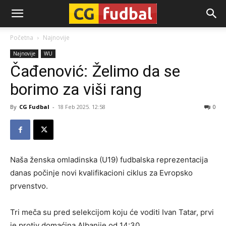
CG-
Početna
Najnovije
Najnovije
WU
Fudbal
Čađenović: Želimo da se
borimo za viši rang
By
CG Fudbal
-
18 Feb 2025. 12:58
0
Naša ženska omladinska (U19) fudbalska reprezentacija
danas počinje novi kvalifikacioni ciklus za Evropsko
prvenstvo.
Tri meča su pred selekcijom koju će voditi Ivan Tatar, prvi
je protiv domaćina Albanije od 14:30.