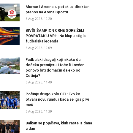
Mornar i Arsenal u petak uz direktan
prenos na Arena Sportu
6 Aug 2026. 12:20
BIVŠI ŠAMPION CRNE GORE ŽELI
POVRATAK U VRH: Na klupu stigla
fudbalska legenda
6 Aug 2026. 12:09
Fudbalski dragulj koji nikako da
dočeka premijeru: Hoće li Lovćen
ponovo biti domaćin daleko od
Cetinja?
6 Aug 2026. 11:49
Počinje drugo kolo CFL: Evo ko
otvara novu rundu i kada se igra prvi
meč
6 Aug 2026. 11:39
Balkan se pojačava, klub raste iz dana
u dan