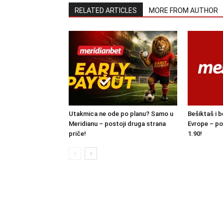
RELATED ARTICLES
MORE FROM AUTHOR
Utakmica ne ode po planu? Samo u
Bešiktaš i b
Meridianu – postoji druga strana
Evrope – po
priče!
1.90!