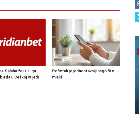
ez Salaha želi u Ligu
Početak je jednostavniji nego što
bjeda u Češkoj vrijedi
misliš