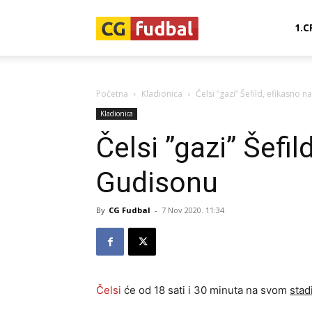
CG-
1.C
Fudbal
Početna
Kladionica
Čelsi ”gazi” Šefild, efikasno 
Kladionica
Čelsi ”gazi” Šefil
Gudisonu
By
CG Fudbal
-
7 Nov 2020. 11:34
Čelsi
će od 18 sati i 30 minuta na svom
stad