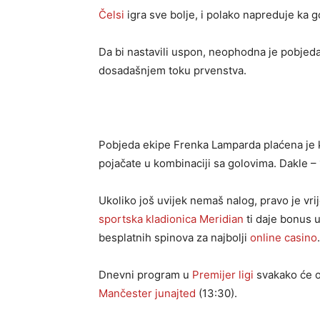
Čelsi
igra sve bolje, i polako napreduje ka g
Da bi nastavili uspon, neophodna je pobjeda 
dosadašnjem toku prvenstva.
Pobjeda ekipe Frenka Lamparda plaćena je k
pojačate u kombinaciji sa golovima. Dakle –
Ukoliko još uvijek nemaš nalog, pravo je vr
sportska kladionica
Meridian
ti daje bonus 
besplatnih spinova za najbolji
online casino
.
Dnevni program u
Premijer ligi
svakako će o
Mančester junajted
(13:30).