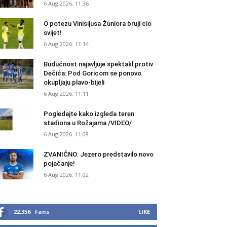
6 Aug 2026. 11:36
O potezu Vinisijusa Žuniora bruji cio
svijet!
6 Aug 2026. 11:14
Budućnost najavljuje spektakl protiv
Dečića: Pod Goricom se ponovo
okupljaju plavo-bijeli
6 Aug 2026. 11:11
Pogledajte kako izgleda teren
stadiona u Rožajama /VIDEO/
6 Aug 2026. 11:08
ZVANIČNO: Jezero predstavilo novo
pojačanje!
6 Aug 2026. 11:02
22,356
Fans
LIKE