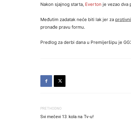
Nakon sjajnog starta,
Everton
je vezao dva
Međutim zadatak neće biti lak jer za
protivn
pronađe pravu formu.
Predlog za derbi dana u Premijeršipu je G
PRETHODNO
Svi mečevi 13. kola na Tv-u!