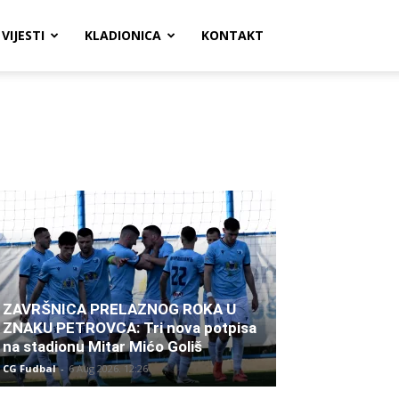
VIJESTI
KLADIONICA
KONTAKT
ZAVRŠNICA PRELAZNOG ROKA U
ZNAKU PETROVCA: Tri nova potpisa
na stadionu Mitar Mićo Goliš
CG Fudbal
-
6 Aug 2026. 12:26