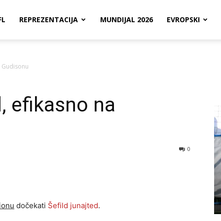
FL
REPREZENTACIJA
MUNDIJAL 2026
EVROPSKI
na Gudisonu
d, efikasno na
0
ionu
dočekati
Šefild junajted
.