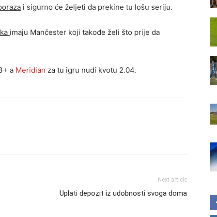
poraza
i sigurno će željeti da prekine tu lošu seriju.
ika
imaju Mančester koji takođe želi što prije da
G3+ a
Meridian
za tu igru nudi kvotu 2.04.
Next article
Uplati depozit iz udobnosti svoga doma