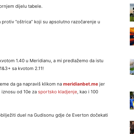
ornjem dijelu tabele.
protiv ”oštrica” koji su apsolutno razočarenje u
votom 1.40 u Meridianu, a mi predlažemo da istu
 1&3+ sa kvotom 2.11!
ijeme da ga napraviš klikom na
meridianbet.me
jer
u iznosu od 10e za
sportsko kladjenje
, kao i 100
bilježiti duel na Gudisonu gdje će Everton dočekati