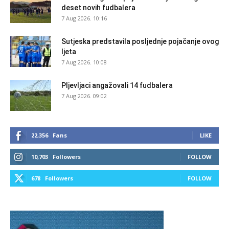
deset novih fudbalera
7 Aug 2026. 10:16
Sutjeska predstavila posljednje pojačanje ovog
ljeta
7 Aug 2026. 10:08
Pljevljaci angažovali 14 fudbalera
7 Aug 2026. 09:02
22,356
Fans
LIKE
10,703
Followers
FOLLOW
678
Followers
FOLLOW