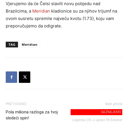
Vjerujemo da će Čelsi slaviti novu pobjedu nad
Brazilcima, a
Meridian
kladionice su za njihov trijumf na
ovom susretu spremile najveću kvotu (1.73), koju vam
preporučujemo da odigrate.
TAG
Meridian
PRETHODNO
Next article
Pola miliona razloga za tvoj
SAZNAJEMO
sledeći spin!
: Legenda CFL u upravi FK Berane!