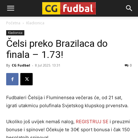
CG-
Početna
Kladionica
Kladionica
Fudbal
Čelsi preko Brazilaca do
finala – 1.73!
By
CG Fudbal
-
8 Jul 2025. 13:31
0
Fudbaleri Čelsija i Fluminensea večeras će, od 21 sat,
igrati utakmicu polufinala Svjetskog klupskog prvenstva.
Ukoliko još uvijek nemaš nalog,
REGISTRUJ SE
i preuzmi
bonuse i spinove! Očekuje te 30€ sport bonusa i čak 150
besplatnih spinova!