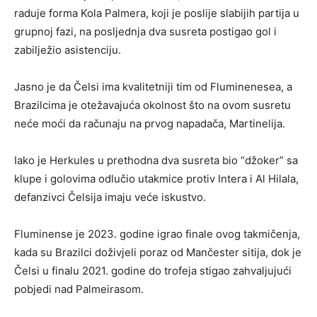
raduje forma Kola Palmera, koji je poslije slabijih partija u
grupnoj fazi, na posljednja dva susreta postigao gol i
zabilježio asistenciju.
Jasno je da Čelsi ima kvalitetniji tim od Fluminenesea, a
Brazilcima je otežavajuća okolnost što na ovom susretu
neće moći da računaju na prvog napadača, Martinelija.
Iako je Herkules u prethodna dva susreta bio “džoker” sa
klupe i golovima odlučio utakmice protiv Intera i Al Hilala,
defanzivci Čelsija imaju veće iskustvo.
Fluminense je 2023. godine igrao finale ovog takmičenja,
kada su Brazilci doživjeli poraz od Mančester sitija, dok je
Čelsi u finalu 2021. godine do trofeja stigao zahvaljujući
pobjedi nad Palmeirasom.