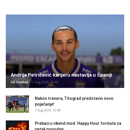
Andrija Petričević karijeru nastavlja u Španiji
CG Fudbal
-
7 Aug 2026. 12:45
Nakon trenera, Titograd predstavio novo
pojačanje!
7 Aug 2026. 12:40
Prebaci u vikend mod: Happy Hour formula za
petak popodne