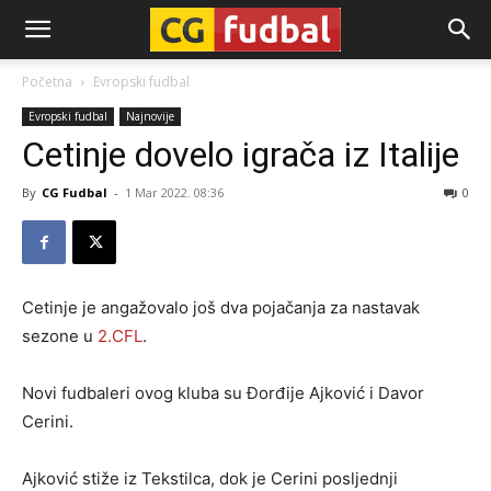
CG-
Početna
Evropski fudbal
Evropski fudbal
Najnovije
Fudbal
Cetinje dovelo igrača iz Italije
By
CG Fudbal
-
1 Mar 2022. 08:36
0
Cetinje je angažovalo još dva pojačanja za nastavak
sezone u
2.CFL
.
Novi fudbaleri ovog kluba su Đorđije Ajković i Davor
Cerini.
Ajković stiže iz Tekstilca, dok je Cerini posljednji