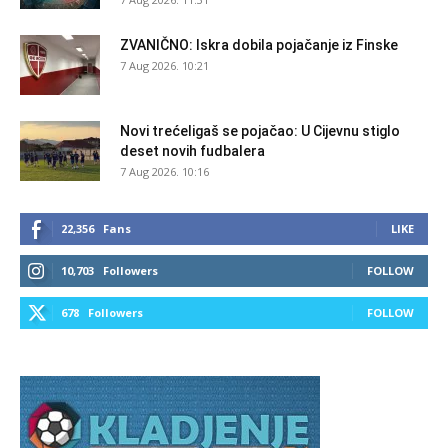
ZVANIČNO: Iskra dobila pojačanje iz Finske
7 Aug 2026. 10:21
Novi trećeligaš se pojačao: U Cijevnu stiglo
deset novih fudbalera
7 Aug 2026. 10:16
22,356
Fans
LIKE
10,703
Followers
FOLLOW
678
Followers
FOLLOW